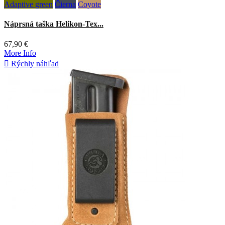
Adaptive green
Čierna
Coyote
Náprsná taška Helikon-Tex...
67,90 €
More Info

Rýchly náhľad