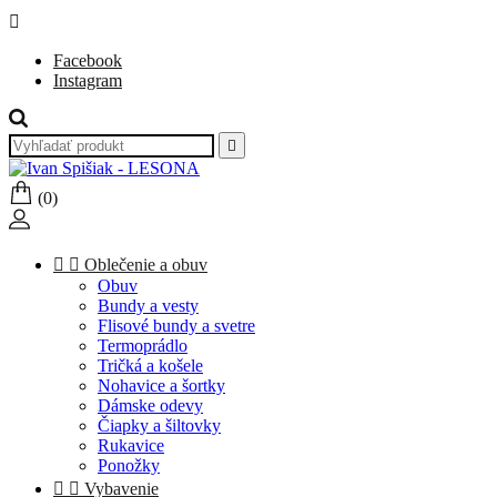

Facebook
Instagram

(0)


Oblečenie a obuv
Obuv
Bundy a vesty
Flisové bundy a svetre
Termoprádlo
Tričká a košele
Nohavice a šortky
Dámske odevy
Čiapky a šiltovky
Rukavice
Ponožky


Vybavenie