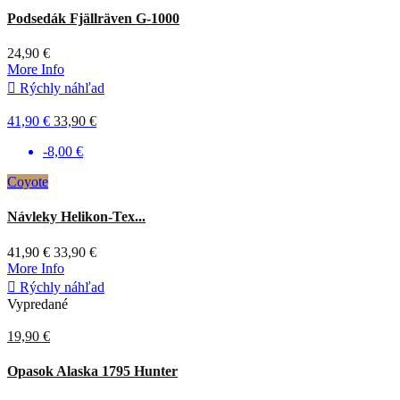
Podsedák Fjällräven G-1000
24,90 €
More Info

Rýchly náhľad
41,90 €
33,90 €
-8,00 €
Coyote
Návleky Helikon-Tex...
41,90 €
33,90 €
More Info

Rýchly náhľad
Vypredané
19,90 €
Opasok Alaska 1795 Hunter