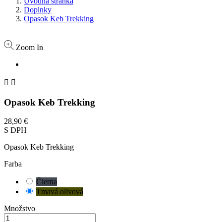
Úvodná stránka
Doplnky
Opasok Keb Trekking
Zoom In


Opasok Keb Trekking
28,90 €
S DPH
Opasok Keb Trekking
Farba
Čierna
Tmavá olivová
Množstvo