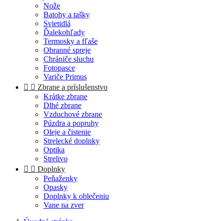
Nože
Batohy a tašky
Svietidlá
Ďalekohľady
Termosky a fľaše
Obranné spreje
Chrániče sluchu
Fotopasce
Variče Primus


Zbrane a príslušenstvo
Krátke zbrane
Dlhé zbrane
Vzduchové zbrane
Púzdra a popruhy
Oleje a čistenie
Strelecké doplnky
Optika
Strelivo


Doplnky
Peňaženky
Opasky
Doplnky k oblečeniu
Vane na zver