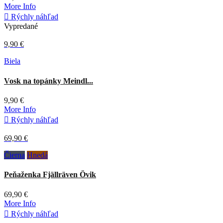
More Info

Rýchly náhľad
Vypredané
9,90 €
Biela
Vosk na topánky Meindl...
9,90 €
More Info

Rýchly náhľad
69,90 €
Čierna
Hnedá
Peňaženka Fjällräven Övik
69,90 €
More Info

Rýchly náhľad