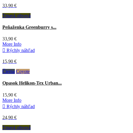
33,90 €
Tmavá olivová
Peňaženka Greenburry s...
33,90 €
More Info

Rýchly náhľad
15,90 €
Čierna
Coyote
Opasok Helikon-Tex Urban...
15,90 €
More Info

Rýchly náhľad
24,90 €
Tmavá olivová