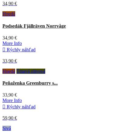
34,90 €
Hnedá
Podsedák Fjällräven Norrvåge
34,90 €
More Info

Rýchly náhľad
33,90 €
Hnedá
Tmavá olivová
Peňaženka Greenburry s...
33,90 €
More Info

Rýchly náhľad
59,90 €
Sivá