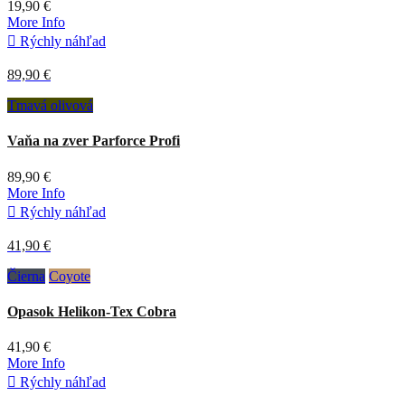
19,90 €
More Info

Rýchly náhľad
89,90 €
Tmavá olivová
Vaňa na zver Parforce Profi
89,90 €
More Info

Rýchly náhľad
41,90 €
Čierna
Coyote
Opasok Helikon-Tex Cobra
41,90 €
More Info

Rýchly náhľad