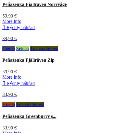
Peňaženka Fjällräven Norrvåge
59,90 €
More Info

Rýchly náhľad
39,90 €
Čierna
Zelená
Tmavá olivová
Peňaženka Fjällräven Zip
39,90 €
More Info

Rýchly náhľad
33,90 €
Hnedá
Tmavá olivová
Peňaženka Greenburry s...
33,90 €