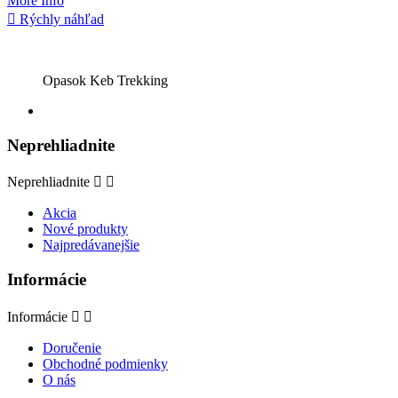
More Info

Rýchly náhľad
Opasok Keb Trekking
Neprehliadnite
Neprehliadnite


Akcia
Nové produkty
Najpredávanejšie
Informácie
Informácie


Doručenie
Obchodné podmienky
O nás