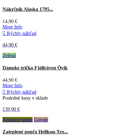
Nákrčník Alaska 1795...
14,90 €
More Info

Rýchly náhľad
44,90 €
Zelená
Dámske tričko Fjällräven Övik
44,90 €
More Info

Rýchly náhľad
Posledné kusy v sklade
139,90 €
Adaptive green
Coyote
Zateplené pončo Helikon-Tex...