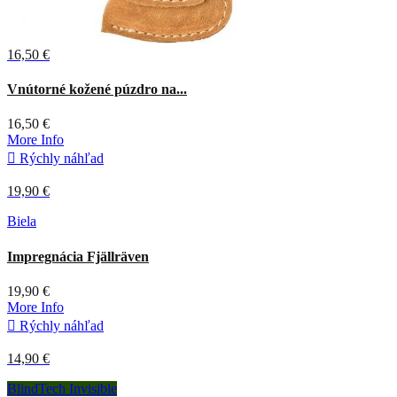
16,50 €
Vnútorné kožené púzdro na...
16,50 €
More Info

Rýchly náhľad
19,90 €
Biela
Impregnácia Fjällräven
19,90 €
More Info

Rýchly náhľad
14,90 €
BlindTech Invisible