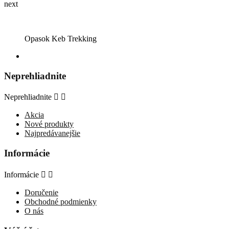
next
Opasok Keb Trekking
Neprehliadnite
Neprehliadnite


Akcia
Nové produkty
Najpredávanejšie
Informácie
Informácie


Doručenie
Obchodné podmienky
O nás