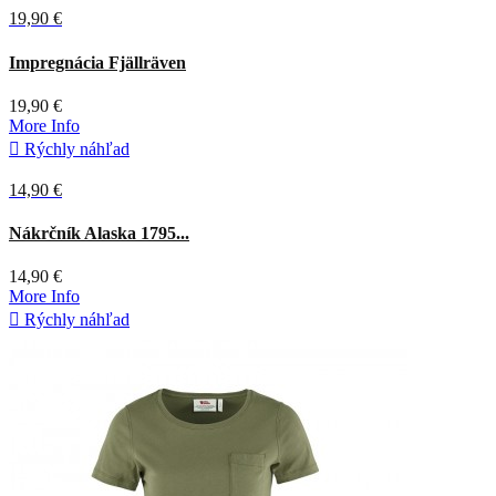
19,90 €
Biela
Impregnácia Fjällräven
19,90 €
More Info

Rýchly náhľad
14,90 €
BlindTech
Nákrčník Alaska 1795...
Invisible
14,90 €
More Info

Rýchly náhľad