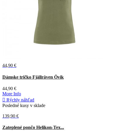
44,90 €
Zelená
Dámske tričko Fjällräven Övik
44,90 €
More Info

Rýchly náhľad
Posledné kusy v sklade
139,90 €
Adaptive
Coyote
Zateplené pončo Helikon-Tex...
green