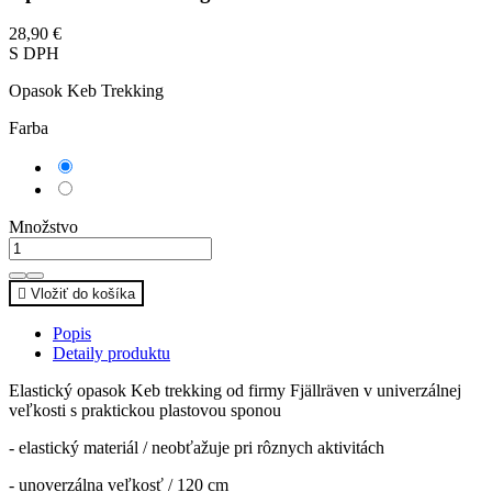
28,90 €
S DPH
Opasok Keb Trekking
Farba
Čierna
Tmavá
olivová
Množstvo

Vložiť do košíka
Popis
Detaily produktu
Elastický opasok Keb trekking od firmy Fjällräven v univerzálnej
veľkosti s praktickou plastovou sponou
- elastický materiál / neobťažuje pri rôznych aktivitách
- unoverzálna veľkosť / 120 cm