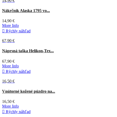
14,90 €
Biela
Nákrčník Alaska 1795 vo...
14,90 €
More Info

Rýchly náhľad
67,90 €
Adaptive
Čierna
Coyote
Náprsná taška Helikon-Tex...
green
67,90 €
More Info

Rýchly náhľad
16,50 €
Vnútorné kožené púzdro na...
16,50 €
More Info

Rýchly náhľad