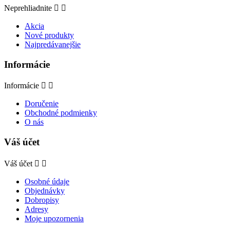
Neprehliadnite


Akcia
Nové produkty
Najpredávanejšie
Informácie
Informácie


Doručenie
Obchodné podmienky
O nás
Váš účet
Váš účet


Osobné údaje
Objednávky
Dobropisy
Adresy
Moje upozornenia