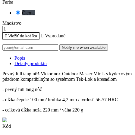
Farba
Čierna
Množstvo

Vypredané

Vložiť do košíka
Notify me when available
Popis
Detaily produktu
Pevný full tang nôž Victorinox Outdoor Master Mic L s kydexovým
púzdrom kompatibilným so systémom Tek-Lok a kresadlom
- pevný full tang nôž
- dĺžka čepele 100 mm/ hrúbka 4,2 mm / tvrdosť 56-57 HRC
- celková dĺžka noža 220 mm / váha 220 g
Kód