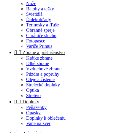
Nože
Batohy a tašky
Svietidlá
Ďalekohľady
Termosky a fľaše
Obranné spreje
Chrániče sluchu
Fotopasce
Variče Primus


Zbrane a príslušenstvo
Krátke zbrane
Dlhé zbrane
Vzduchové zbrane
Púzdra a popruhy
Oleje a čistenie
Strelecké doplnky
Optika
Strelivo


Doplnky
Peňaženky
Opasky
Doplnky k oblečeniu
Vane na zver