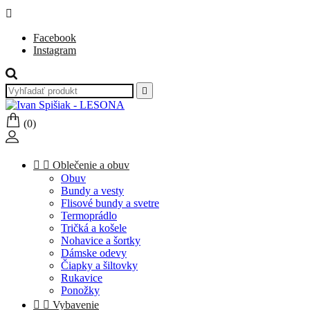

Facebook
Instagram

(0)


Oblečenie a obuv
Obuv
Bundy a vesty
Flisové bundy a svetre
Termoprádlo
Tričká a košele
Nohavice a šortky
Dámske odevy
Čiapky a šiltovky
Rukavice
Ponožky


Vybavenie