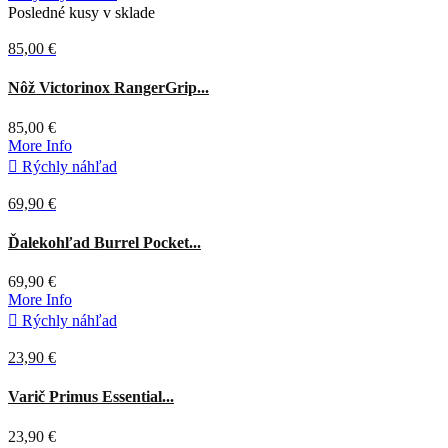
Posledné kusy v sklade
85,00 €
Červená
Nôž Victorinox RangerGrip...
85,00 €
More Info

Rýchly náhľad
69,90 €
Zelená
Ďalekohľad Burrel Pocket...
69,90 €
More Info

Rýchly náhľad
23,90 €
Sivá
Varič Primus Essential...
23,90 €