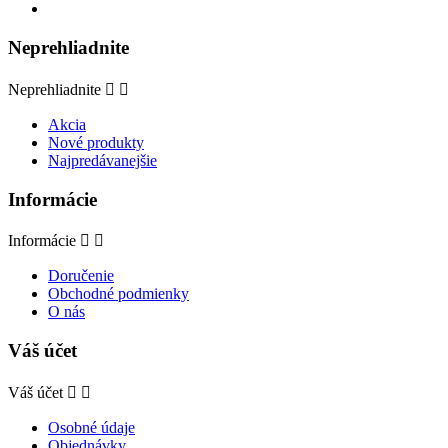
Neprehliadnite
Neprehliadnite


Akcia
Nové produkty
Najpredávanejšie
Informácie
Informácie


Doručenie
Obchodné podmienky
O nás
Váš účet
Váš účet


Osobné údaje
Objednávky