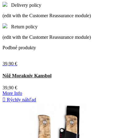
Delivery policy
(edit with the Customer Reassurance module)
Return policy
(edit with the Customer Reassurance module)
Podbné produkty
39,90 €
Oranžová
Zelená
Nôž Morakniv Kansbol
39,90 €
More Info

Rýchly náhľad