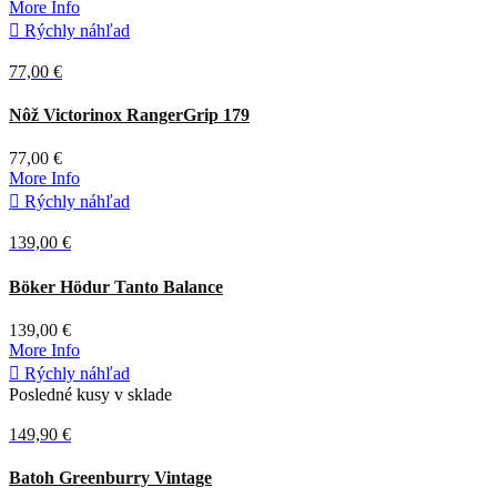
More Info

Rýchly náhľad
77,00 €
Zelená
Nôž Victorinox RangerGrip 179
77,00 €
More Info

Rýchly náhľad
139,00 €
Čierna
Böker Hödur Tanto Balance
139,00 €
More Info

Rýchly náhľad
Posledné kusy v sklade
149,90 €
Hnedá
Batoh Greenburry Vintage