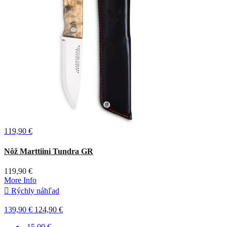
119,90 €
Čierna
Nôž Marttiini Tundra GR
119,90 €
More Info

Rýchly náhľad
139,90 €
124,90 €
-15,00 €