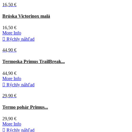
16,50 €
Sivá
Brúska Victorinox malá
16,50 €
More Info

Rýchly náhľad
44,90 €
Čierna
Termoska Primus TrailBreak...
44,90 €
More Info

Rýchly náhľad
29,90 €
Sivá
Čierna
Termo pohár Primus...
29,90 €
More Info

Rýchly náhľad