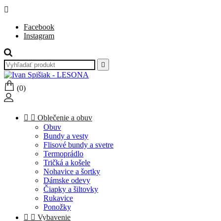

Facebook
Instagram

(0)


Oblečenie a obuv
Obuv
Bundy a vesty
Flisové bundy a svetre
Termoprádlo
Tričká a košele
Nohavice a šortky
Dámske odevy
Čiapky a šiltovky
Rukavice
Ponožky


Vybavenie