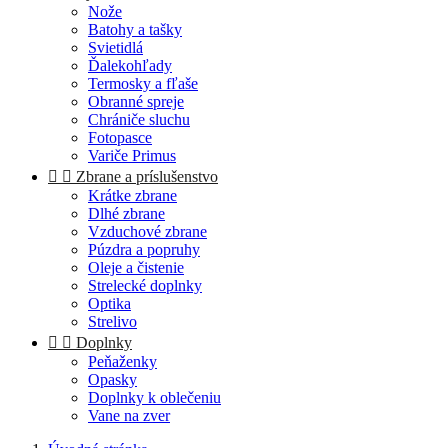
Nože
Batohy a tašky
Svietidlá
Ďalekohľady
Termosky a fľaše
Obranné spreje
Chrániče sluchu
Fotopasce
Variče Primus


Zbrane a príslušenstvo
Krátke zbrane
Dlhé zbrane
Vzduchové zbrane
Púzdra a popruhy
Oleje a čistenie
Strelecké doplnky
Optika
Strelivo


Doplnky
Peňaženky
Opasky
Doplnky k oblečeniu
Vane na zver