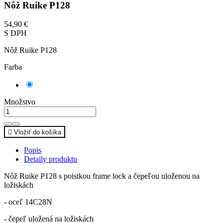
Nôž Ruike P128
54,90 €
S DPH
Nôž Ruike P128
Farba
Čierna
Množstvo

Vložiť do košíka
Popis
Detaily produktu
Nôž Ruike P128 s poistkou frame lock a čepeľou uloženou na
ložiskách
- oceľ 14C28N
- čepeľ uložená na ložiskách