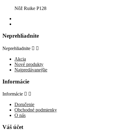
Nôž Ruike P128
Neprehliadnite
Neprehliadnite


Akcia
Nové produkty
Najpredávanejšie
Informácie
Informácie


Doručenie
Obchodné podmienky
O nás
Váš účet