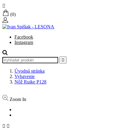

(0)
Facebook
Instagram

Úvodná stránka
Vybavenie
Nôž Ruike P128
Zoom In

