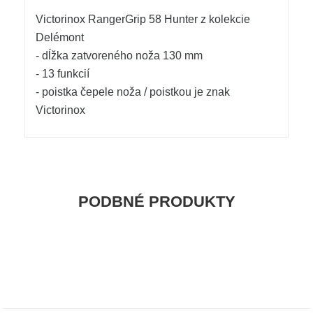
Victorinox RangerGrip 58 Hunter z kolekcie
Delémont
- dĺžka zatvoreného noža 130 mm
- 13 funkcií
- poistka čepele noža / poistkou je znak
Victorinox
PODBNÉ PRODUKTY

NEPREHLIADNITE