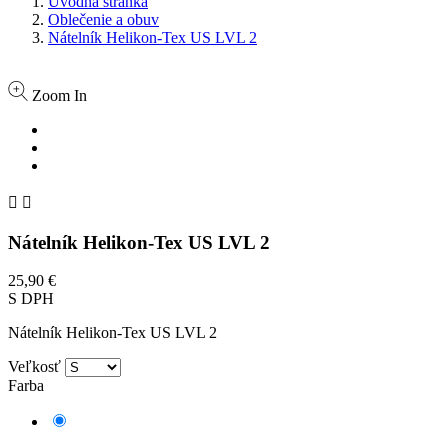
Úvodná stránka
Oblečenie a obuv
Nátelník Helikon-Tex US LVL 2
Zoom In


Nátelník Helikon-Tex US LVL 2
25,90 €
S DPH
Nátelník Helikon-Tex US LVL 2
Veľkosť
Farba
Zelená