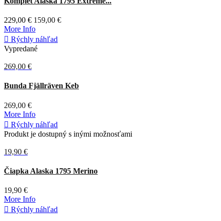
Komplet Alaska 1795 Extreme...
229,00 €
159,00 €
More Info

Rýchly náhľad
Vypredané
269,00 €
Deep
Bunda Fjällräven Keb
Forest
269,00 €
More Info

Rýchly náhľad
Produkt je dostupný s inými možnosťami
19,90 €
Hnedá
Čiapka Alaska 1795 Merino
19,90 €
More Info

Rýchly náhľad