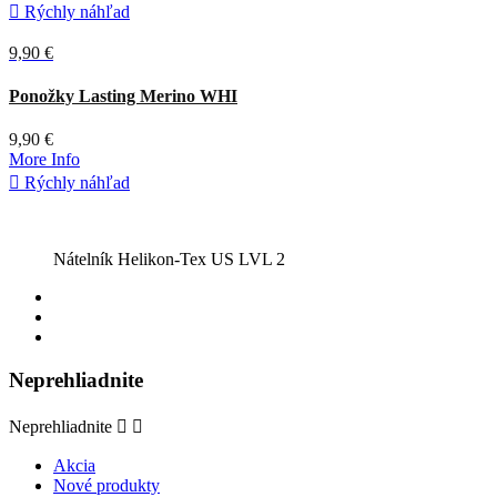

Rýchly náhľad
9,90 €
Čierna
Zelená
Žltá
Ponožky Lasting Merino WHI
9,90 €
More Info

Rýchly náhľad
Nátelník Helikon-Tex US LVL 2
Neprehliadnite
Neprehliadnite


Akcia
Nové produkty