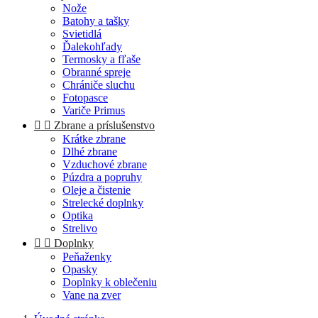
Nože
Batohy a tašky
Svietidlá
Ďalekohľady
Termosky a fľaše
Obranné spreje
Chrániče sluchu
Fotopasce
Variče Primus


Zbrane a príslušenstvo
Krátke zbrane
Dlhé zbrane
Vzduchové zbrane
Púzdra a popruhy
Oleje a čistenie
Strelecké doplnky
Optika
Strelivo


Doplnky
Peňaženky
Opasky
Doplnky k oblečeniu
Vane na zver