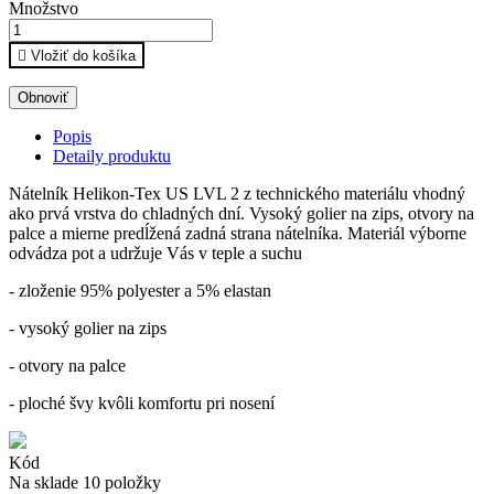
Množstvo

Vložiť do košíka
Popis
Detaily produktu
Nátelník Helikon-Tex US LVL 2 z technického materiálu vhodný
ako prvá vrstva do chladných dní. Vysoký golier na zips, otvory na
palce a mierne predĺžená zadná strana nátelníka. Materiál výborne
odvádza pot a udržuje Vás v teple a suchu
- zloženie 95% polyester a 5% elastan
- vysoký golier na zips
- otvory na palce
- ploché švy kvôli komfortu pri nosení
Kód
Na sklade
10 položky