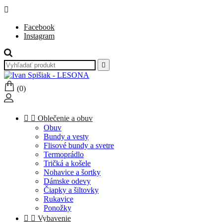

Facebook
Instagram

(0)


Oblečenie a obuv
Obuv
Bundy a vesty
Flisové bundy a svetre
Termoprádlo
Tričká a košele
Nohavice a šortky
Dámske odevy
Čiapky a šiltovky
Rukavice
Ponožky


Vybavenie