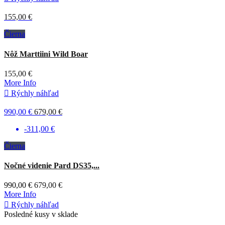
155,00 €
Čierna
Nôž Marttiini Wild Boar
155,00 €
More Info

Rýchly náhľad
990,00 €
679,00 €
-311,00 €
Čierna
Nočné videnie Pard DS35,...
990,00 €
679,00 €
More Info

Rýchly náhľad
Posledné kusy v sklade