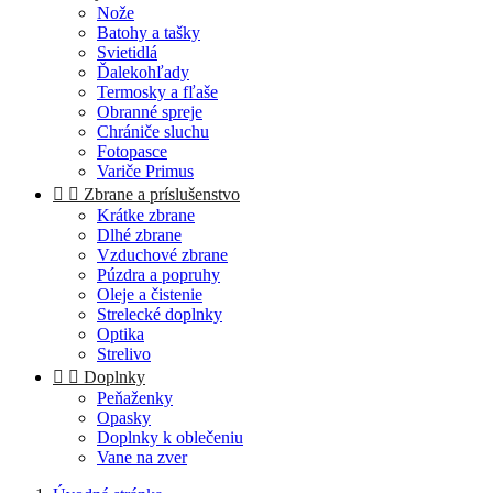
Nože
Batohy a tašky
Svietidlá
Ďalekohľady
Termosky a fľaše
Obranné spreje
Chrániče sluchu
Fotopasce
Variče Primus


Zbrane a príslušenstvo
Krátke zbrane
Dlhé zbrane
Vzduchové zbrane
Púzdra a popruhy
Oleje a čistenie
Strelecké doplnky
Optika
Strelivo


Doplnky
Peňaženky
Opasky
Doplnky k oblečeniu
Vane na zver