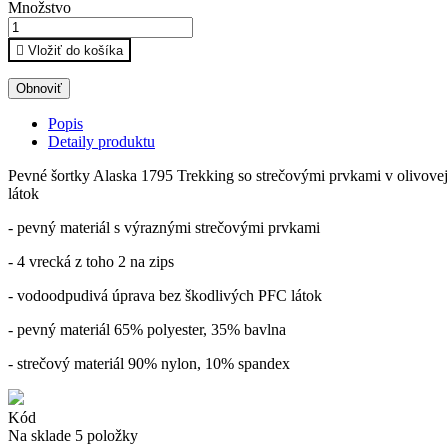
Množstvo

Vložiť do košíka
Popis
Detaily produktu
Pevné šortky Alaska 1795 Trekking so strečovými prvkami v olivove
látok
- pevný materiál s výraznými strečovými prvkami
- 4 vrecká z toho 2 na zips
- vodoodpudivá úprava bez škodlivých PFC látok
- pevný materiál 65% polyester, 35% bavlna
- strečový materiál 90% nylon, 10% spandex
Kód
Na sklade
5 položky