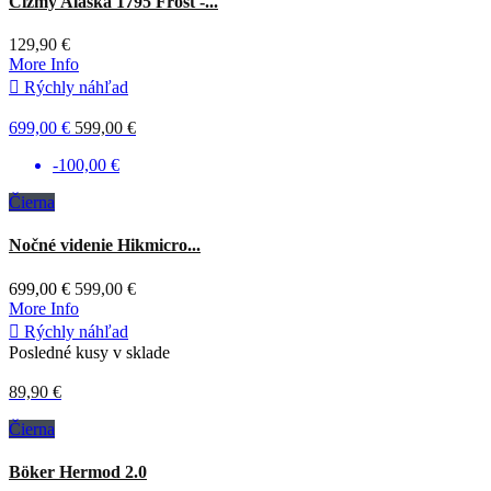
Čižmy Alaska 1795 Frost -...
129,90 €
More Info

Rýchly náhľad
699,00 €
599,00 €
-100,00 €
Čierna
Nočné videnie Hikmicro...
699,00 €
599,00 €
More Info

Rýchly náhľad
Posledné kusy v sklade
89,90 €
Čierna
Böker Hermod 2.0