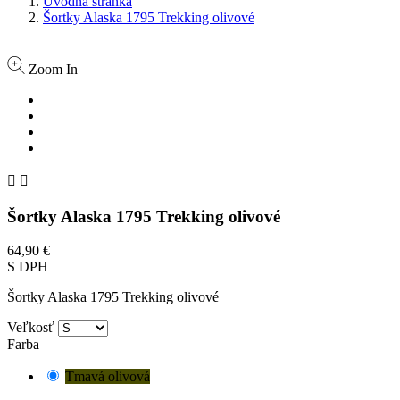
Úvodná stránka
Šortky Alaska 1795 Trekking olivové
Zoom In


Šortky Alaska 1795 Trekking olivové
64,90 €
S DPH
Šortky Alaska 1795 Trekking olivové
Veľkosť
Farba
Tmavá olivová