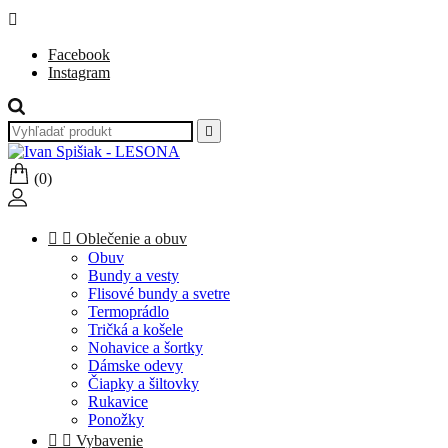

Facebook
Instagram

(0)


Oblečenie a obuv
Obuv
Bundy a vesty
Flisové bundy a svetre
Termoprádlo
Tričká a košele
Nohavice a šortky
Dámske odevy
Čiapky a šiltovky
Rukavice
Ponožky


Vybavenie