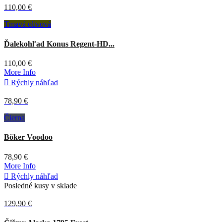
110,00 €
Tmavá olivová
Ďalekohľad Konus Regent-HD...
110,00 €
More Info

Rýchly náhľad
78,90 €
Čierna
Böker Voodoo
78,90 €
More Info

Rýchly náhľad
Posledné kusy v sklade
129,90 €