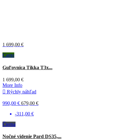
1 699,00 €
Camo
Guľovnica Tikka T3x...
1 699,00 €
More Info

Rýchly náhľad
990,00 €
679,00 €
-311,00 €
Čierna
Nočné videnie Pard DS35,...