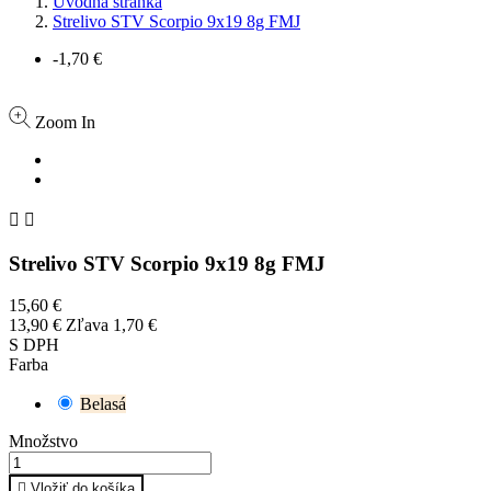
Úvodná stránka
Strelivo STV Scorpio 9x19 8g FMJ
-1,70 €
Zoom In


Strelivo STV Scorpio 9x19 8g FMJ
15,60 €
13,90 €
Zľava 1,70 €
S DPH
Farba
Belasá
Množstvo

Vložiť do košíka