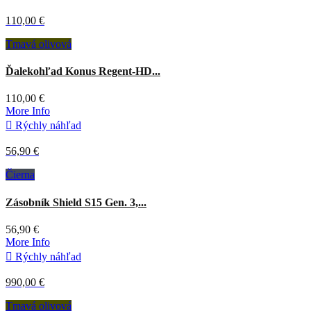
110,00 €
Tmavá olivová
Ďalekohľad Konus Regent-HD...
110,00 €
More Info

Rýchly náhľad
56,90 €
Čierna
Zásobník Shield S15 Gen. 3,...
56,90 €
More Info

Rýchly náhľad
990,00 €
Tmavá olivová