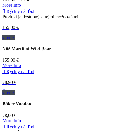
More Info

Rýchly náhľad
Produkt je dostupný s inými možnosťami
155,00 €
Čierna
Nôž Marttiini Wild Boar
155,00 €
More Info

Rýchly náhľad
78,90 €
Čierna
Böker Voodoo
78,90 €
More Info

Rýchly náhľad