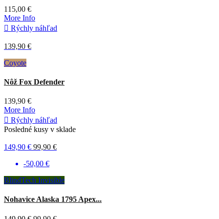
115,00 €
More Info

Rýchly náhľad
139,90 €
Coyote
Nôž Fox Defender
139,90 €
More Info

Rýchly náhľad
Posledné kusy v sklade
149,90 €
99,90 €
-50,00 €
BlindTech Invisible
Nohavice Alaska 1795 Apex...
149,90 €
99,90 €