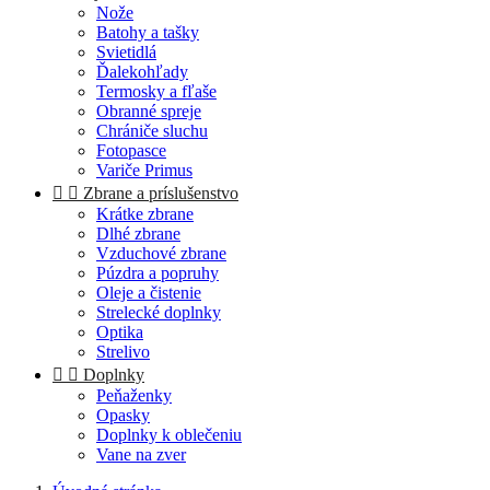
Nože
Batohy a tašky
Svietidlá
Ďalekohľady
Termosky a fľaše
Obranné spreje
Chrániče sluchu
Fotopasce
Variče Primus


Zbrane a príslušenstvo
Krátke zbrane
Dlhé zbrane
Vzduchové zbrane
Púzdra a popruhy
Oleje a čistenie
Strelecké doplnky
Optika
Strelivo


Doplnky
Peňaženky
Opasky
Doplnky k oblečeniu
Vane na zver