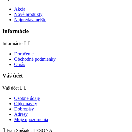
Akcia
Nové produkty
Najpredávanejšie
Informácie
Informácie


Doručenie
Obchodné podmienky
O nás
Váš účet
Váš účet


Osobné údaje
Objednávky
Dobropisy
Adresy
Moje upozornenia

Ivan Spišiak - LESONA