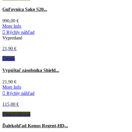
Guľovnica Sako S20...
990,00 €
More Info

Rýchly náhľad
Vypredané
21,90 €
Čierna
Vypúštač zásobníka Shield...
21,90 €
More Info

Rýchly náhľad
115,00 €
Tmavá olivová
Ďalekohľad Konus Regent-HD...