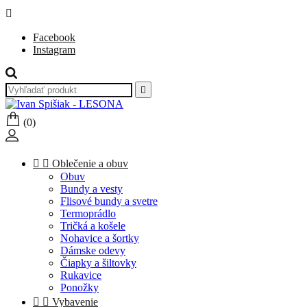

Facebook
Instagram

(0)


Oblečenie a obuv
Obuv
Bundy a vesty
Flisové bundy a svetre
Termoprádlo
Tričká a košele
Nohavice a šortky
Dámske odevy
Čiapky a šiltovky
Rukavice
Ponožky


Vybavenie