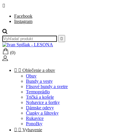

Facebook
Instagram

(0)


Oblečenie a obuv
Obuv
Bundy a vesty
Flisové bundy a svetre
Termoprádlo
Tričká a košele
Nohavice a šortky
Dámske odevy
Čiapky a šiltovky
Rukavice
Ponožky


Vybavenie