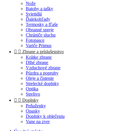
Nože
Batohy a tašky
Svietidlá
Ďalekohľady
Termosky a fľaše
Obranné spreje
Chrániče sluchu
Fotopasce
Variče Primus


Zbrane a príslušenstvo
Krátke zbrane
Dlhé zbrane
Vzduchové zbrane
Púzdra a popruhy
Oleje a čistenie
Strelecké doplnky
Optika
Strelivo


Doplnky
Peňaženky
Opasky
Doplnky k oblečeniu
Vane na zver