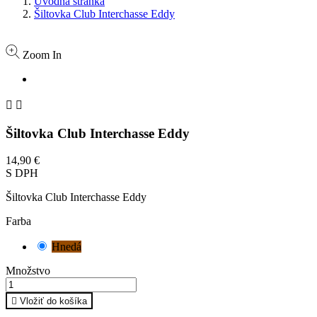
Úvodná stránka
Šiltovka Club Interchasse Eddy
Zoom In


Šiltovka Club Interchasse Eddy
14,90 €
S DPH
Šiltovka Club Interchasse Eddy
Farba
Hnedá
Množstvo

Vložiť do košíka