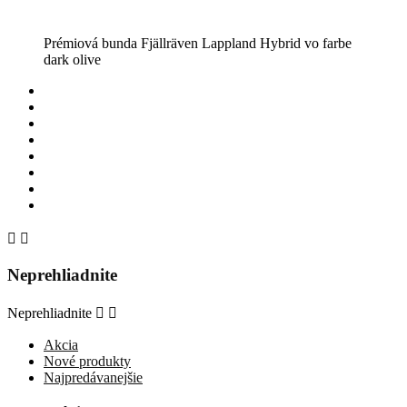
Prémiová bunda Fjällräven Lappland Hybrid vo farbe
dark olive


Neprehliadnite
Neprehliadnite


Akcia
Nové produkty
Najpredávanejšie