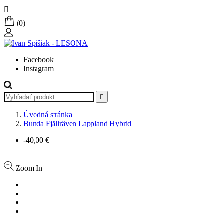

(0)
Facebook
Instagram

Úvodná stránka
Bunda Fjällräven Lappland Hybrid
-40,00 €
Zoom In