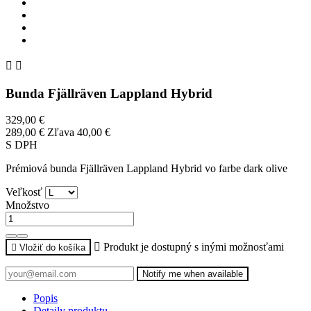


Bunda Fjällräven Lappland Hybrid
329,00 €
289,00 €
Zľava 40,00 €
S DPH
Prémiová bunda Fjällräven Lappland Hybrid vo farbe dark olive
Veľkosť
Množstvo

Produkt je dostupný s inými možnosťami

Vložiť do košíka
Notify me when available
Popis
Detaily produktu