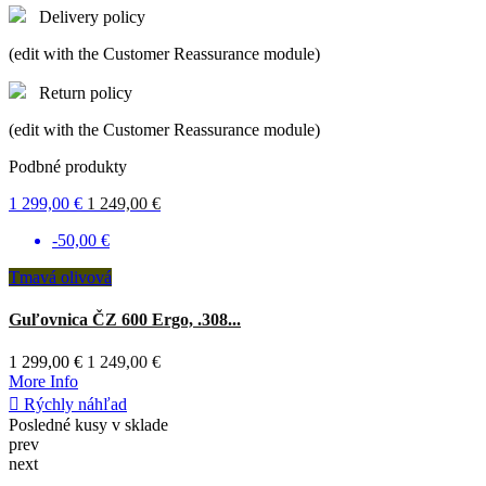
Delivery policy
(edit with the Customer Reassurance module)
Return policy
(edit with the Customer Reassurance module)
Podbné produkty
55,90 €
Čierna
Púzdro pre skryté nosenie...
55,90 €
More Info

Rýchly náhľad
prev
next