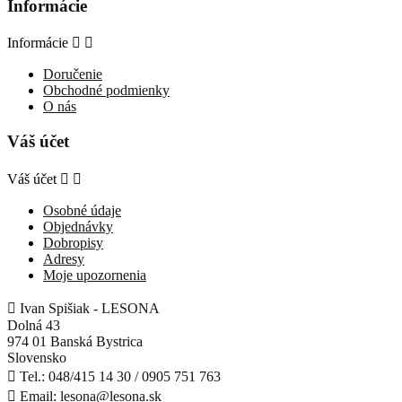
Informácie
Informácie


Doručenie
Obchodné podmienky
O nás
Váš účet
Váš účet


Osobné údaje
Objednávky
Dobropisy
Adresy
Moje upozornenia

Ivan Spišiak - LESONA
Dolná 43
974 01 Banská Bystrica
Slovensko

Tel.:
048/415 14 30 / 0905 751 763

Email:
lesona@lesona.sk