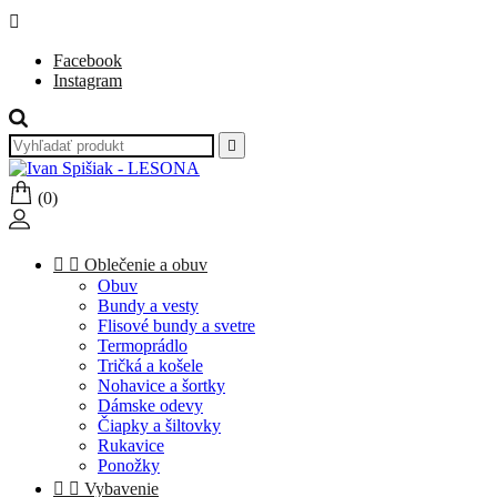

Facebook
Instagram

(0)


Oblečenie a obuv
Obuv
Bundy a vesty
Flisové bundy a svetre
Termoprádlo
Tričká a košele
Nohavice a šortky
Dámske odevy
Čiapky a šiltovky
Rukavice
Ponožky


Vybavenie