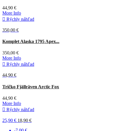
44,90 €
More Info

Rýchly náhľad
350,00 €
Komplet Alaska 1795 Apex...
350,00 €
More Info

Rýchly náhľad
44,90 €
Belasá
Tričko Fjällräven Arctic Fox
44,90 €
More Info

Rýchly náhľad
25,90 €
18,90 €
-7,00 €