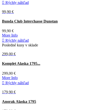

Rýchly náhľad
99,90 €
Tmavá
Bunda Club Interchasse Dunstan
olivová
99,90 €
More Info

Rýchly náhľad
Posledné kusy v sklade
299,00 €
Hnedá
Komplet Alaska 1795...
299,00 €
More Info

Rýchly náhľad
179,90 €
Tmavá
Anorak Alaska 1795
olivová