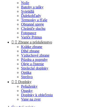
Nože
Batohy a tašky
Svietidlá
Ďalekohľady
Termosky a fľaše
Obranné spreje
Chrániče sluchu
Fotopasce
Variče Primus


Zbrane a príslušenstvo
Krátke zbrane
Dlhé zbrane
Vzduchové zbrane
Púzdra a popruhy
Oleje a čistenie
Strelecké doplnky
Optika
Strelivo


Doplnky
Peňaženky
Opasky
Doplnky k oblečeniu
Vane na zver