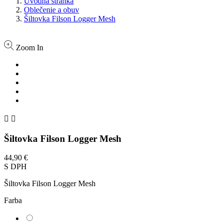
Úvodná stránka
Oblečenie a obuv
Šiltovka Filson Logger Mesh
Zoom In


Šiltovka Filson Logger Mesh
44,90 €
S DPH
Šiltovka Filson Logger Mesh
Farba
Oranžová