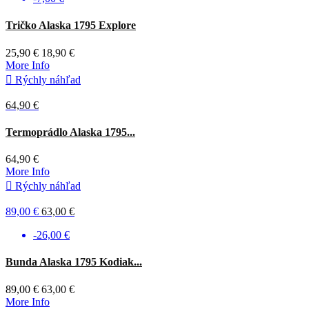
Čierna
Tričko Alaska 1795 Explore
25,90 €
18,90 €
More Info

Rýchly náhľad
64,90 €
BlindTech
Termoprádlo Alaska 1795...
Invisible
64,90 €
More Info

Rýchly náhľad
89,00 €
63,00 €
-26,00 €
Bunda Alaska 1795 Kodiak...
89,00 €
63,00 €
More Info