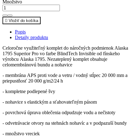
Množstvo

Vložiť do košíka
Popis
Detaily produktu
Celoročne využiteľný komplet do náročných podmienok Alaska
1795 Superior Pro vo farbe BlindTech Invisible od fínskeho
výrobcu Alaska 1795. Nezateplený komplet obsahuje
celomembránovú bundu a nohavice
- membrána APS proti vode a vetru / vodný stĺpec 20 000 mm a
priepustňosť 20 000 g/m2/24 h
- kompletne podlepené švy
- nohavice s elastickým a sťahovateľným pásom
- povrchová úprava oblečenia odpudzuje vodu a nečistoty
- odvetrávacie otvory na stehnách nohavíc a v podpazuší bundy
- množstvo vreciek