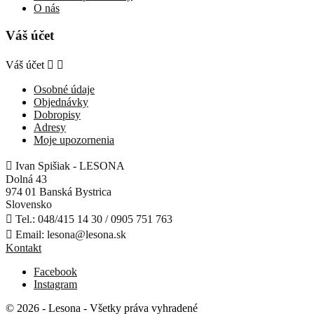
O nás
Váš účet
Váš účet


Osobné údaje
Objednávky
Dobropisy
Adresy
Moje upozornenia

Ivan Spišiak - LESONA
Dolná 43
974 01 Banská Bystrica
Slovensko

Tel.:
048/415 14 30 / 0905 751 763

Email:
lesona@lesona.sk
Kontakt
Facebook
Instagram
© 2026 - Lesona - Všetky práva vyhradené