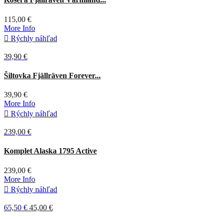
115,00 €
More Info

Rýchly náhľad
39,90 €
Tmavá
Deep
Šiltovka Fjällräven Forever...
olivová
Forest
39,90 €
More Info

Rýchly náhľad
239,00 €
Komplet Alaska 1795 Active
239,00 €
More Info

Rýchly náhľad
65,50 €
45,00 €