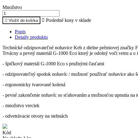
Množstvo

Posledné kusy v sklade

Vložiť do košíka
Popis
Detaily produktu
Technícké odzipsovateľné nohavice Keb z dielne prémiovej značky 
Trvácny a pevný materiál G-1000 Eco ktorý je odolný voči vetru a o i
- špičkový materiál G-1000 Eco s pružnými časťami
- odzipsovateľný spodok nohavíc / možnosť používať nohavice ako š
- ergonomicky tvarované kolená
- pevné zakončenie nohavíc so sťahovaním a možnosťou upnutia na 
- množstvo vreciek
- odvetrávacie otvory na stehnách
Kód