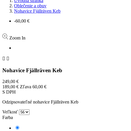
Úvodná stránka
Oblečenie a obuv
Nohavice Fjällräven Keb
-60,00 €
Zoom In


Nohavice Fjällräven Keb
249,00 €
189,00 €
Zľava 60,00 €
S DPH
Odzipsovateľné nohavice Fjällräven Keb
Veľkosť
Farba
Čierna