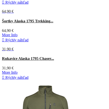

Rýchly náhľad
64,90 €
Tmavá
Šortky Alaska 1795 Trekking...
olivová
64,90 €
More Info

Rýchly náhľad
31,90 €
Tmavá
Rukavice Alaska 1795 Chaser...
olivová
31,90 €
More Info

Rýchly náhľad