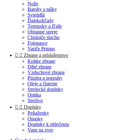
Nože
Batohy a tašky
Svietidlá
Ďalekohľady
Termosky a fľaše
Obranné spreje
Chrániče sluchu
Fotopasce
Variče Primus


Zbrane a príslušenstvo
Krátke zbrane
Dlhé zbrane
Vzduchové zbrane
Púzdra a popruhy
Oleje a čistenie
Strelecké doplnky
Optika
Strelivo


Doplnky
Peňaženky
Opasky
Doplnky k oblečeniu
Vane na zver