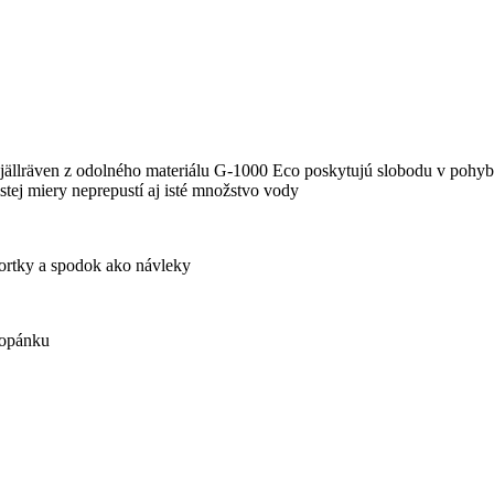
Fjällräven z odolného materiálu G-1000 Eco poskytujú slobodu v pohy
stej miery neprepustí aj isté množstvo vody
ortky a spodok ako návleky
topánku