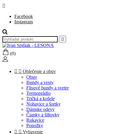

Facebook
Instagram

(0)


Oblečenie a obuv
Obuv
Bundy a vesty
Flisové bundy a svetre
Termoprádlo
Tričká a košele
Nohavice a šortky
Dámske odevy
Čiapky a šiltovky
Rukavice
Ponožky


Vybavenie