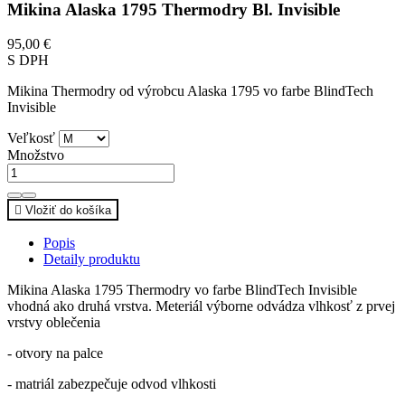
Mikina Alaska 1795 Thermodry Bl. Invisible
95,00 €
S DPH
Mikina Thermodry od výrobcu Alaska 1795 vo farbe BlindTech
Invisible
Veľkosť
Množstvo

Vložiť do košíka
Popis
Detaily produktu
Mikina Alaska 1795 Thermodry vo farbe BlindTech Invisible
vhodná ako druhá vrstva. Meteriál výborne odvádza vlhkosť z prvej
vrstvy oblečenia
- otvory na palce
- matriál zabezpečuje odvod vlhkosti