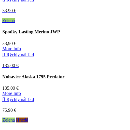
33,90 €
Zelená
Spodky Lasting Merino JWP
33,90 €
More Info

Rýchly náhľad
135,00 €
Nohavice Alaska 1795 Predator
135,00 €
More Info

Rýchly náhľad
75,90 €
Zelená
Hnedá