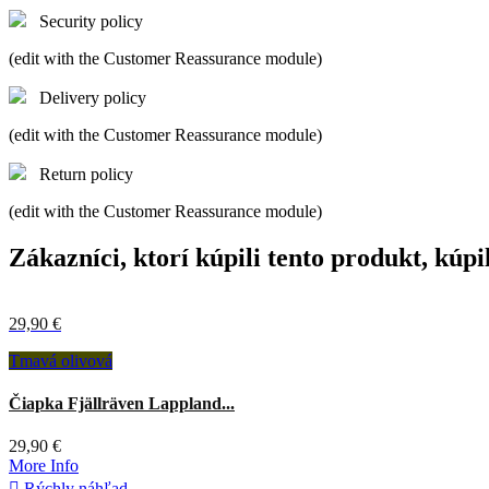
Security policy
(edit with the Customer Reassurance module)
Delivery policy
(edit with the Customer Reassurance module)
Return policy
(edit with the Customer Reassurance module)
Zákazníci, ktorí kúpili tento produkt, kúpil
29,90 €
Tmavá olivová
Čiapka Fjällräven Lappland...
29,90 €
More Info

Rýchly náhľad