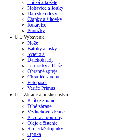
Tričká a košele
Nohavice a šortky
Dámske odevy
Čiapky a šiltovky
Rukavice
Ponožky


Vybavenie
Nože
Batohy a tašky
Svietidlá
Ďalekohľady
Termosky a fľaše
Obranné spreje
Chrániče sluchu
Fotopasce
Variče Primus


Zbrane a príslušenstvo
Krátke zbrane
Dlhé zbrane
Vzduchové zbrane
Púzdra a popruhy
Oleje a čistenie
Strelecké doplnky
Optika
Strelivo