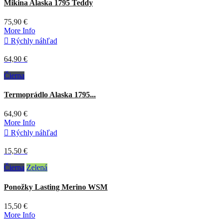
Mikina Alaska 1795 Teddy
75,90 €
More Info

Rýchly náhľad
64,90 €
Čierna
Termoprádlo Alaska 1795...
64,90 €
More Info

Rýchly náhľad
15,50 €
Čierna
Zelená
Ponožky Lasting Merino WSM
15,50 €
More Info