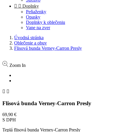


Doplnky
Peňaženky
Opasky
Doplnky k oblečeniu
Vane na zver
Úvodná stránka
Oblečenie a obuv
Flisová bunda Verney-Carron Presly
Zoom In


Flisová bunda Verney-Carron Presly
69,90 €
S DPH
Teplá flisová bunda Verney-Carron Presly