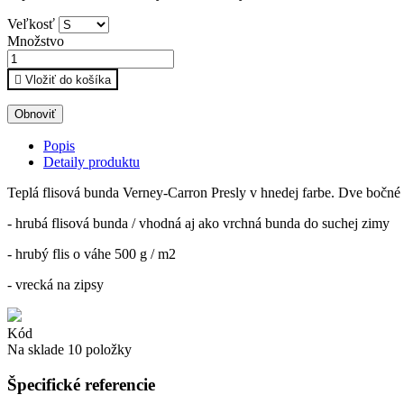
Veľkosť
Množstvo

Vložiť do košíka
Popis
Detaily produktu
Teplá flisová bunda Verney-Carron Presly v hnedej farbe. Dve bočné 
- hrubá flisová bunda / vhodná aj ako vrchná bunda do suchej zimy
- hrubý flis o váhe 500 g / m2
- vrecká na zipsy
Kód
Na sklade
10 položky
Špecifické referencie