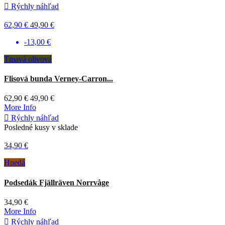

Rýchly náhľad
62,90 €
49,90 €
-13,00 €
Tmavá olivová
Flisová bunda Verney-Carron...
62,90 €
49,90 €
More Info

Rýchly náhľad
Posledné kusy v sklade
34,90 €
Hnedá
Podsedák Fjällräven Norrvåge
34,90 €
More Info

Rýchly náhľad