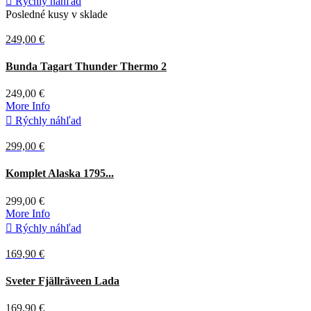

Rýchly náhľad
Posledné kusy v sklade
249,00 €
Hnedá
Bunda Tagart Thunder Thermo 2
249,00 €
More Info

Rýchly náhľad
299,00 €
Hnedá
Komplet Alaska 1795...
299,00 €
More Info

Rýchly náhľad
169,90 €
Tmavá
Sveter Fjällräveen Lada
olivová
169,90 €