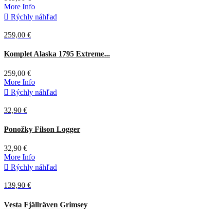
More Info

Rýchly náhľad
259,00 €
Komplet Alaska 1795 Extreme...
259,00 €
More Info

Rýchly náhľad
32,90 €
Belasá
Ponožky Filson Logger
32,90 €
More Info

Rýchly náhľad
139,90 €
Tmavá
Deep
Vesta Fjällräven Grimsey
olivová
Forest