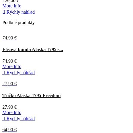
229,00 €
More Info

Rýchly náhľad
Podbné produkty
74,90 €
Zelená
Flisová bunda Alaska 1795 s...
74,90 €
More Info

Rýchly náhľad
27,90 €
Tričko Alaska 1795 Freedom
27,90 €
More Info

Rýchly náhľad
64,90 €