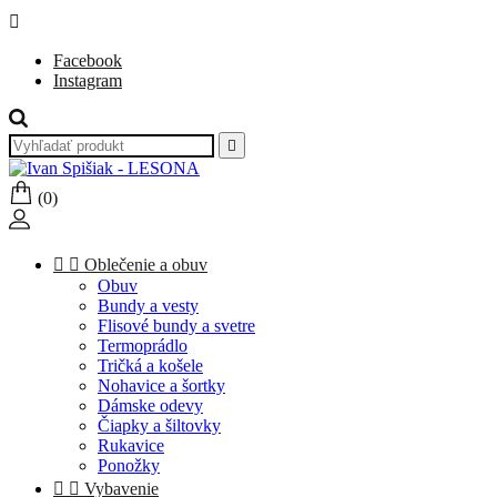

Facebook
Instagram

(0)


Oblečenie a obuv
Obuv
Bundy a vesty
Flisové bundy a svetre
Termoprádlo
Tričká a košele
Nohavice a šortky
Dámske odevy
Čiapky a šiltovky
Rukavice
Ponožky


Vybavenie