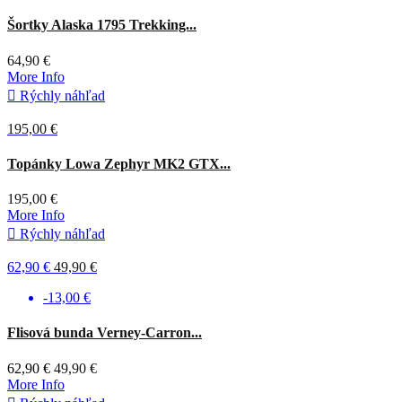
BlindTech
Šortky Alaska 1795 Trekking...
Invisible
64,90 €
More Info

Rýchly náhľad
195,00 €
Tmavá
Topánky Lowa Zephyr MK2 GTX...
olivová
195,00 €
More Info

Rýchly náhľad
62,90 €
49,90 €
-13,00 €
Tmavá
Flisová bunda Verney-Carron...
olivová
62,90 €
49,90 €
More Info