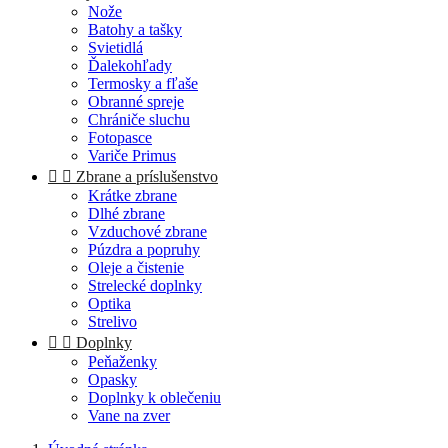
Nože
Batohy a tašky
Svietidlá
Ďalekohľady
Termosky a fľaše
Obranné spreje
Chrániče sluchu
Fotopasce
Variče Primus


Zbrane a príslušenstvo
Krátke zbrane
Dlhé zbrane
Vzduchové zbrane
Púzdra a popruhy
Oleje a čistenie
Strelecké doplnky
Optika
Strelivo


Doplnky
Peňaženky
Opasky
Doplnky k oblečeniu
Vane na zver