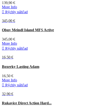
139,90 €
More Info

Rýchly náhľad
345,00 €
Obuv Meindl Island MFS Active
345,00 €
More Info

Rýchly náhľad
16,50 €
Zelená
Boxerky Lasting Adam
16,50 €
More Info

Rýchly náhľad
32,90 €
Coyote
Rukavice Direct Action Hard...