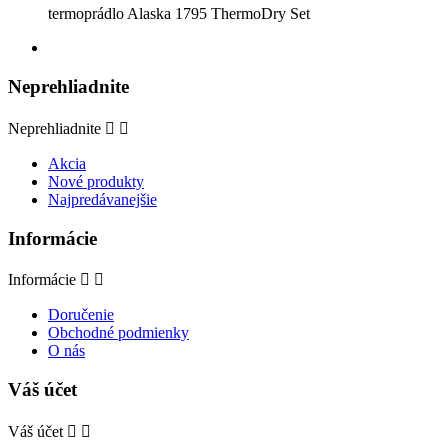
termoprádlo Alaska 1795 ThermoDry Set
Neprehliadnite
Neprehliadnite


Akcia
Nové produkty
Najpredávanejšie
Informácie
Informácie


Doručenie
Obchodné podmienky
O nás
Váš účet
Váš účet

