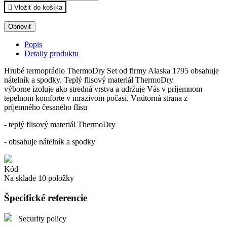

Vložiť do košíka
Popis
Detaily produktu
Hrubé termoprádlo ThermoDry Set od firmy Alaska 1795 obsahuje
nátelník a spodky. Teplý flisový materiál ThermoDry
výborne izoluje ako stredná vrstva a udržuje Vás v príjemnom
tepelnom komforte v mrazivom počasí. Vnútorná strana z
príjemného česaného flisu
- teplý flisový materiál ThermoDry
- obsahuje nátelník a spodky
Kód
Na sklade
10 položky
Špecifické referencie
Security policy