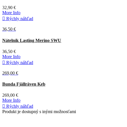
32,90 €
More Info

Rýchly náhľad
36,50 €
Zelená
Nátelník Lasting Merino SWU
36,50 €
More Info

Rýchly náhľad
269,00 €
Deep
Bunda Fjällräven Keb
Forest
269,00 €
More Info

Rýchly náhľad
Produkt je dostupný s inými možnosťami