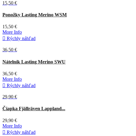
15,50 €
Čierna
Zelená
Ponožky Lasting Merino WSM
15,50 €
More Info

Rýchly náhľad
36,50 €
Zelená
Nátelník Lasting Merino SWU
36,50 €
More Info

Rýchly náhľad
29,90 €
Tmavá
Čiapka Fjällräven Lappland...
olivová
29,90 €
More Info

Rýchly náhľad