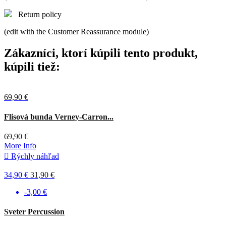
Return policy
(edit with the Customer Reassurance module)
Zákazníci, ktorí kúpili tento produkt,
kúpili tiež:
69,90 €
Flisová bunda Verney-Carron...
69,90 €
More Info

Rýchly náhľad
34,90 €
31,90 €
-3,00 €
Tmavá
Sveter Percussion
olivová