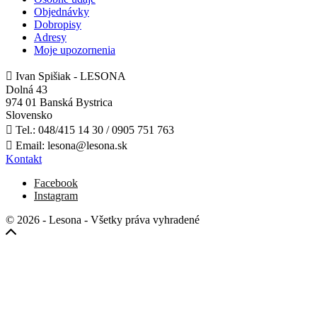
Objednávky
Dobropisy
Adresy
Moje upozornenia

Ivan Spišiak - LESONA
Dolná 43
974 01 Banská Bystrica
Slovensko

Tel.:
048/415 14 30 / 0905 751 763

Email:
lesona@lesona.sk
Kontakt
Facebook
Instagram
© 2026 - Lesona - Všetky práva vyhradené