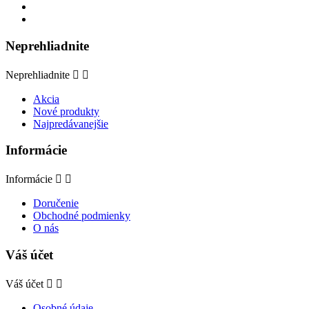
Neprehliadnite
Neprehliadnite


Akcia
Nové produkty
Najpredávanejšie
Informácie
Informácie


Doručenie
Obchodné podmienky
O nás
Váš účet
Váš účet


Osobné údaje