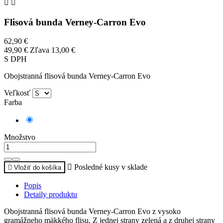


Flisová bunda Verney-Carron Evo
62,90 €
49,90 €
Zľava 13,00 €
S DPH
Obojstranná flisová bunda Verney-Carron Evo
Veľkosť
Farba
Tmavá
olivová
Množstvo

Posledné kusy v sklade

Vložiť do košíka
Popis
Detaily produktu
Obojstranná flisová bunda Verney-Carron Evo z vysoko
gramážneho mäkkého flisu. Z jednej strany zelená a z druhej strany