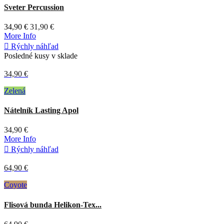
Sveter Percussion
34,90 €
31,90 €
More Info

Rýchly náhľad
Posledné kusy v sklade
34,90 €
Zelená
Nátelník Lasting Apol
34,90 €
More Info

Rýchly náhľad
64,90 €
Coyote
Flisová bunda Helikon-Tex...