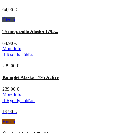
64,90 €
Čierna
Termoprádlo Alaska 1795...
64,90 €
More Info

Rýchly náhľad
239,00 €
Komplet Alaska 1795 Active
239,00 €
More Info

Rýchly náhľad
19,90 €
Hnedá