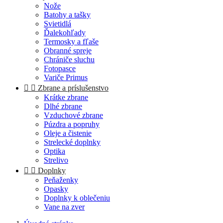
Nože
Batohy a tašky
Svietidlá
Ďalekohľady
Termosky a fľaše
Obranné spreje
Chrániče sluchu
Fotopasce
Variče Primus


Zbrane a príslušenstvo
Krátke zbrane
Dlhé zbrane
Vzduchové zbrane
Púzdra a popruhy
Oleje a čistenie
Strelecké doplnky
Optika
Strelivo


Doplnky
Peňaženky
Opasky
Doplnky k oblečeniu
Vane na zver