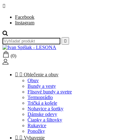

Facebook
Instagram

(0)


Oblečenie a obuv
Obuv
Bundy a vesty
Flisové bundy a svetre
Termoprádlo
Tričká a košele
Nohavice a šortky
Dámske odevy
Čiapky a šiltovky
Rukavice
Ponožky


Vybavenie