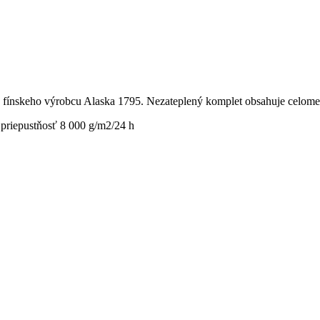
 od fínskeho výrobcu Alaska 1795. Nezateplený komplet obsahuje celo
 priepustňosť 8 000 g/m2/24 h