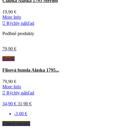
Čiapka Alaska 1795 Merino
19,90 €
More Info

Rýchly náhľad
Podbné produkty
79,90 €
Hnedá
Flisová bunda Alaska 1795...
79,90 €
More Info

Rýchly náhľad
34,90 €
31,90 €
-3,00 €
Tmavá olivová