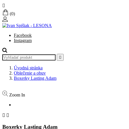

(0)
Facebook
Instagram

Úvodná stránka
Oblečenie a obuv
Boxerky Lasting Adam
Zoom In


Boxerky Lasting Adam