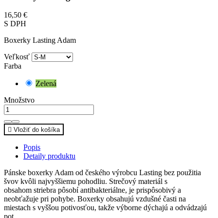
16,50 €
S DPH
Boxerky Lasting Adam
Veľkosť
Farba
Zelená
Množstvo

Vložiť do košíka
Popis
Detaily produktu
Pánske boxerky Adam od českého výrobcu Lasting bez použitia
švov kvôli najvyššiemu pohodliu. Strečový materiál s
obsahom striebra pôsobí antibakteriálne, je prispôsobivý a
neobťažuje pri pohybe. Boxerky obsahujú vzdušné časti na
miestach s vyššou potivosťou, takže výborne dýchajú a odvádzajú
pot