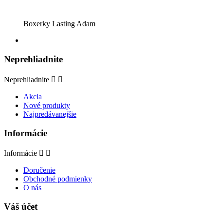
Boxerky Lasting Adam
Neprehliadnite
Neprehliadnite


Akcia
Nové produkty
Najpredávanejšie
Informácie
Informácie


Doručenie
Obchodné podmienky
O nás
Váš účet