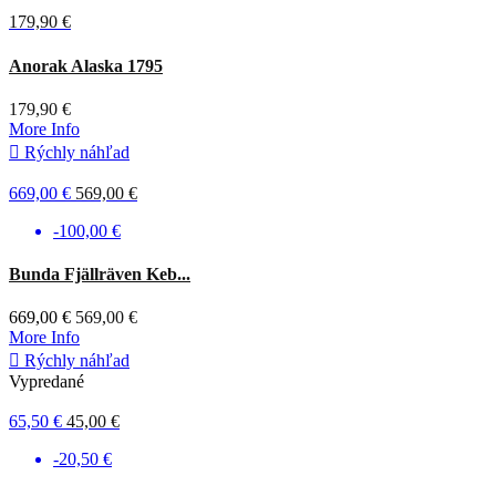
179,90 €
Tmavá
Anorak Alaska 1795
olivová
179,90 €
More Info

Rýchly náhľad
669,00 €
569,00 €
-100,00 €
Tmavá
Bunda Fjällräven Keb...
olivová
669,00 €
569,00 €
More Info

Rýchly náhľad
Vypredané
65,50 €
45,00 €
-20,50 €
Tmavá