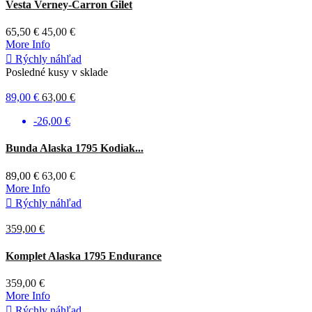
Vesta Verney-Carron Gilet
olivová
65,50 €
45,00 €
More Info

Rýchly náhľad
Posledné kusy v sklade
89,00 €
63,00 €
-26,00 €
Bunda Alaska 1795 Kodiak...
89,00 €
63,00 €
More Info

Rýchly náhľad
359,00 €
Hnedá
Komplet Alaska 1795 Endurance
359,00 €
More Info

Rýchly náhľad