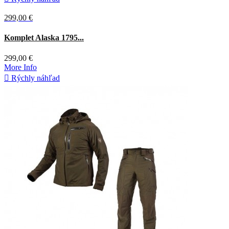
299,00 €
Hnedá
Komplet Alaska 1795...
299,00 €
More Info

Rýchly náhľad