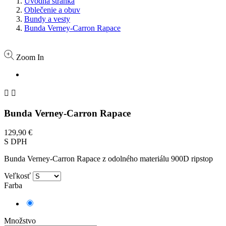
Úvodná stránka
Oblečenie a obuv
Bundy a vesty
Bunda Verney-Carron Rapace
Zoom In


Bunda Verney-Carron Rapace
129,90 €
S DPH
Bunda Verney-Carron Rapace z odolného materiálu 900D ripstop
Veľkosť
Farba
Oranžová
Množstvo