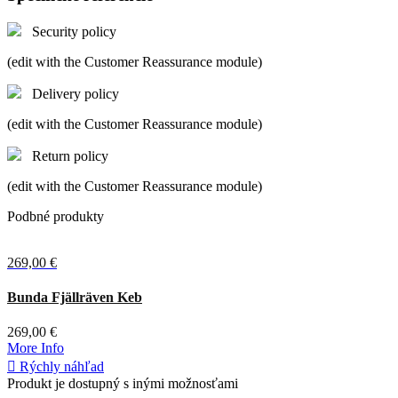
Security policy
(edit with the Customer Reassurance module)
Delivery policy
(edit with the Customer Reassurance module)
Return policy
(edit with the Customer Reassurance module)
Podbné produkty
269,00 €
Deep
Bunda Fjällräven Keb
Forest
269,00 €
More Info

Rýchly náhľad
Produkt je dostupný s inými možnosťami