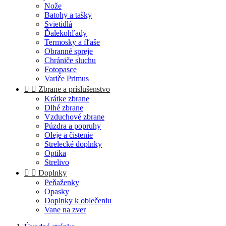
Nože
Batohy a tašky
Svietidlá
Ďalekohľady
Termosky a fľaše
Obranné spreje
Chrániče sluchu
Fotopasce
Variče Primus


Zbrane a príslušenstvo
Krátke zbrane
Dlhé zbrane
Vzduchové zbrane
Púzdra a popruhy
Oleje a čistenie
Strelecké doplnky
Optika
Strelivo


Doplnky
Peňaženky
Opasky
Doplnky k oblečeniu
Vane na zver