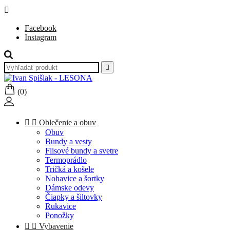

Facebook
Instagram

(0)


Oblečenie a obuv
Obuv
Bundy a vesty
Flisové bundy a svetre
Termoprádlo
Tričká a košele
Nohavice a šortky
Dámske odevy
Čiapky a šiltovky
Rukavice
Ponožky


Vybavenie