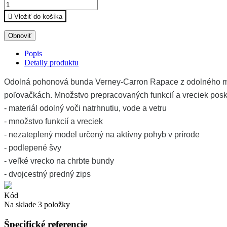

Vložiť do košíka
Popis
Detaily produktu
Odolná pohonová bunda Verney-Carron Rapace z odolného mate
poľovačkách. Množstvo prepracovaných funkcií a vreciek posk
- materiál odolný voči natrhnutiu, vode a vetru
- množstvo funkcií a vreciek
- nezateplený model určený na aktívny pohyb v prírode
- podlepené švy
- veľké vrecko na chrbte bundy
- dvojcestný predný zips
Kód
Na sklade
3 položky
Špecifické referencie