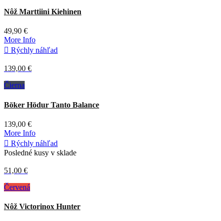
Nôž Marttiini Kiehinen
49,90 €
More Info

Rýchly náhľad
139,00 €
Čierna
Böker Hödur Tanto Balance
139,00 €
More Info

Rýchly náhľad
Posledné kusy v sklade
51,00 €
Červená
Nôž Victorinox Hunter