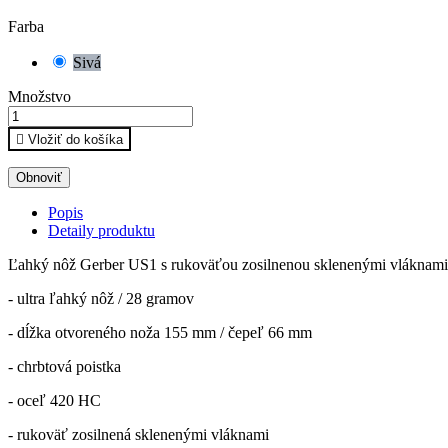
Farba
Sivá
Množstvo

Vložiť do košíka
Popis
Detaily produktu
Ľahký nôž Gerber US1 s rukoväťou zosilnenou sklenenými vláknami
- ultra ľahký nôž / 28 gramov
- dĺžka otvoreného noža 155 mm / čepeľ 66 mm
- chrbtová poistka
- oceľ 420 HC
- rukoväť zosilnená sklenenými vláknami