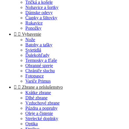
Tričká a košele
Nohavice a šortky
Dámske odevy
Čiapky a šiltovky
Rukavice
Ponožky


Vybavenie
Nože
Batohy a tašky
Svietidlá
Ďalekohľady
Termosky a fľaše
Obranné spreje
Chrániče sluchu
Fotopasce
Variče Primus


Zbrane a príslušenstvo
Krátke zbrane
Dlhé zbrane
Vzduchové zbrane
Púzdra a popruhy
Oleje a čistenie
Strelecké doplnky
Optika
Strelivo