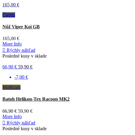
165,00 €
Čierna
Nôž Viper Koi GB
165,00 €
More Info

Rýchly náhľad
Posledné kusy v sklade
66,90 €
59,90 €
-7,00 €
Multicam
Batoh Helikon-Tex Racoon MK2
66,90 €
59,90 €
More Info

Rýchly náhľad
Posledné kusy v sklade