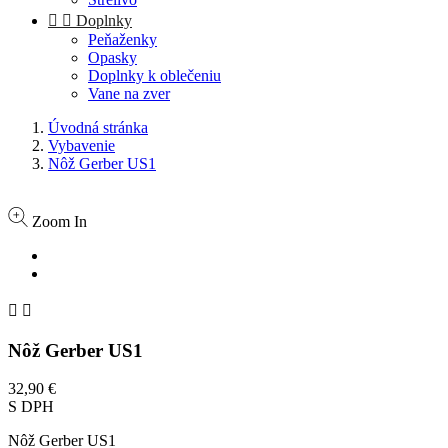


Doplnky
Peňaženky
Opasky
Doplnky k oblečeniu
Vane na zver
Úvodná stránka
Vybavenie
Nôž Gerber US1
Zoom In


Nôž Gerber US1
32,90 €
S DPH
Nôž Gerber US1