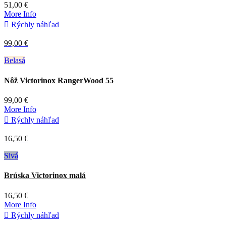
51,00 €
More Info

Rýchly náhľad
99,00 €
Belasá
Nôž Victorinox RangerWood 55
99,00 €
More Info

Rýchly náhľad
16,50 €
Sivá
Brúska Victorinox malá
16,50 €
More Info

Rýchly náhľad