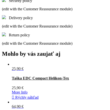
Security policy
(edit with the Customer Reassurance module)
Delivery policy
(edit with the Customer Reassurance module)
Return policy
(edit with the Customer Reassurance module)
Mohlo by vás zaujať aj
25,90 €
Sivá
Čierna
Coyote
Zelená
Taška EDC Compact Helikon-Tex
25,90 €
More Info

Rýchly náhľad
64,90 €