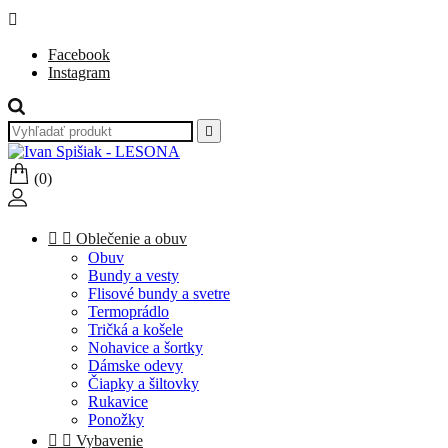

Facebook
Instagram

(0)


Oblečenie a obuv
Obuv
Bundy a vesty
Flisové bundy a svetre
Termoprádlo
Tričká a košele
Nohavice a šortky
Dámske odevy
Čiapky a šiltovky
Rukavice
Ponožky


Vybavenie