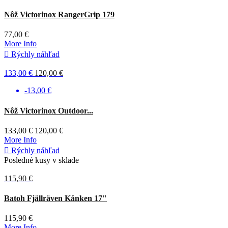
Zelená
Nôž Victorinox RangerGrip 179
77,00 €
More Info

Rýchly náhľad
133,00 €
120,00 €
-13,00 €
Čierna
Nôž Victorinox Outdoor...
133,00 €
120,00 €
More Info

Rýchly náhľad
Posledné kusy v sklade
115,90 €
Čierna
Batoh Fjällräven Kånken 17"
115,90 €
More Info