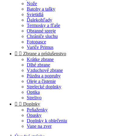
Nože
Batohy a tašky
Svietidlá
Ďalekohľady
Termosky a fľaše
Obranné spreje
Chrániče sluchu
Fotopasce
Variče Primus


Zbrane a príslušenstvo
Krátke zbrane
Dlhé zbrane
Vzduchové zbrane
Púzdra a popruhy
Oleje a čistenie
Strelecké doplnky
Optika
Strelivo


Doplnky
Peňaženky
Opasky
Doplnky k oblečeniu
Vane na zver