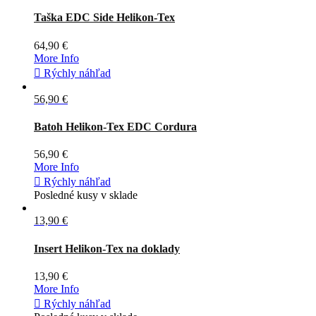
Sivá
Adaptive
Čierna
Coyote
Zelená
green
Taška EDC Side Helikon-Tex
64,90 €
More Info

Rýchly náhľad
56,90 €
Sivá
Coyote
Tmavá
Multicam
Pencott
RAL
olivová
Batoh Helikon-Tex EDC Cordura
56,90 €
More Info

Rýchly náhľad
Posledné kusy v sklade
13,90 €
Čierna
Coyote
Tmavá
olivová
Insert Helikon-Tex na doklady
13,90 €
More Info

Rýchly náhľad