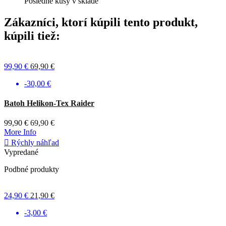
Posledné kusy v sklade
Zákazníci, ktorí kúpili tento produkt,
kúpili tiež:
99,90 €
69,90 €
-30,00 €
Sivá
Tmavá
Batoh Helikon-Tex Raider
olivová
99,90 €
69,90 €
More Info

Rýchly náhľad
Vypredané
Podbné produkty
24,90 €
21,90 €
-3,00 €