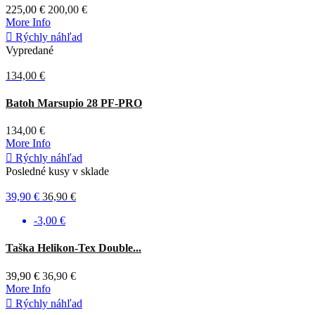
225,00 €
200,00 €
More Info

Rýchly náhľad
Vypredané
134,00 €
Zelená
Batoh Marsupio 28 PF-PRO
134,00 €
More Info

Rýchly náhľad
Posledné kusy v sklade
39,90 €
36,90 €
-3,00 €
Coyote
Taška Helikon-Tex Double...
39,90 €
36,90 €
More Info

Rýchly náhľad