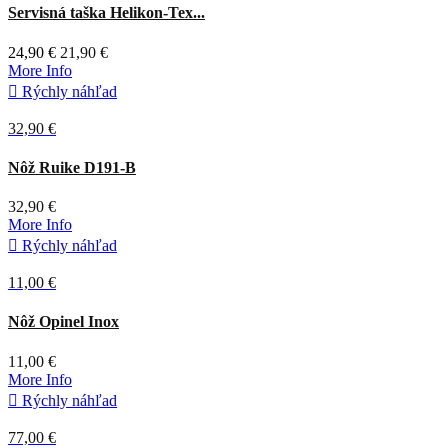
Multicam
Servisná taška Helikon-Tex...
24,90 €
21,90 €
More Info

Rýchly náhľad
32,90 €
Čierna
Nôž Ruike D191-B
32,90 €
More Info

Rýchly náhľad
11,00 €
Nôž Opinel Inox
11,00 €
More Info

Rýchly náhľad
77,00 €