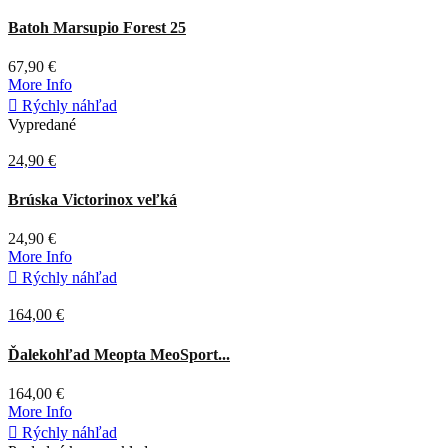
Zelená
Batoh Marsupio Forest 25
67,90 €
More Info

Rýchly náhľad
Vypredané
24,90 €
Sivá
Brúska Victorinox veľká
24,90 €
More Info

Rýchly náhľad
164,00 €
Zelená
Ďalekohľad Meopta MeoSport...
164,00 €
More Info

Rýchly náhľad