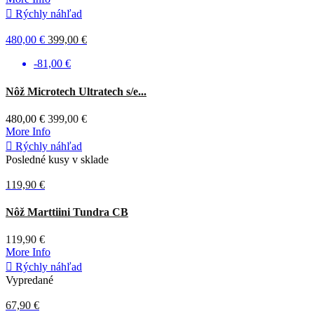

Rýchly náhľad
480,00 €
399,00 €
-81,00 €
Čierna
Nôž Microtech Ultratech s/e...
480,00 €
399,00 €
More Info

Rýchly náhľad
Posledné kusy v sklade
119,90 €
Hnedá
Nôž Marttiini Tundra CB
119,90 €
More Info

Rýchly náhľad
Vypredané
67,90 €