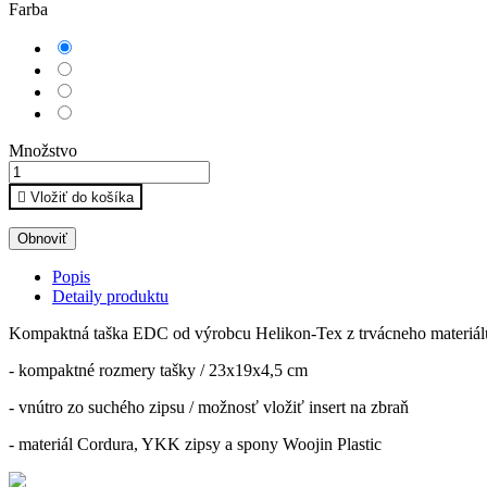
Farba
Sivá
Čierna
Coyote
Zelená
Množstvo

Vložiť do košíka
Popis
Detaily produktu
Kompaktná taška EDC od výrobcu Helikon-Tex z trvácneho materiá
- kompaktné rozmery tašky / 23x19x4,5 cm
- vnútro zo suchého zipsu / možnosť vložiť insert na zbraň
- materiál Cordura, YKK zipsy a spony Woojin Plastic