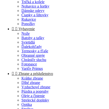
Tričká a košele
Nohavice a šortky
Dámske odevy
Čiapky a šiltovky
Rukavice
Ponožky


Vybavenie
Nože
Batohy a tašky
Svietidlá
Ďalekohľady
Termosky a fľaše
Obranné spreje
Chrániče sluchu
Fotopasce
Variče Primus


Zbrane a príslušenstvo
Krátke zbrane
Dlhé zbrane
Vzduchové zbrane
Púzdra a popruhy
Oleje a čistenie
Strelecké doplnky
Optika
Strelivo