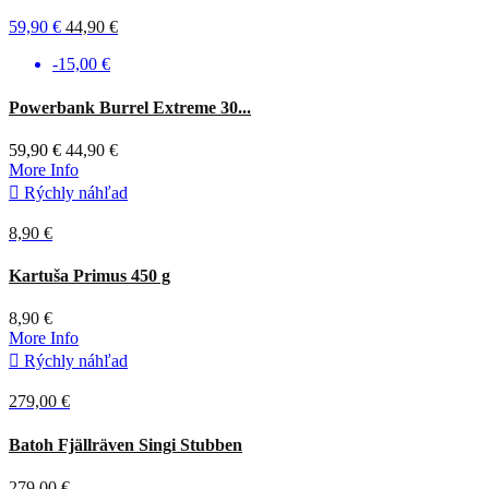
59,90 €
44,90 €
-15,00 €
Sivá
Powerbank Burrel Extreme 30...
59,90 €
44,90 €
More Info

Rýchly náhľad
8,90 €
Červená
Kartuša Primus 450 g
8,90 €
More Info

Rýchly náhľad
279,00 €
Tmavá
Batoh Fjällräven Singi Stubben
olivová
279,00 €