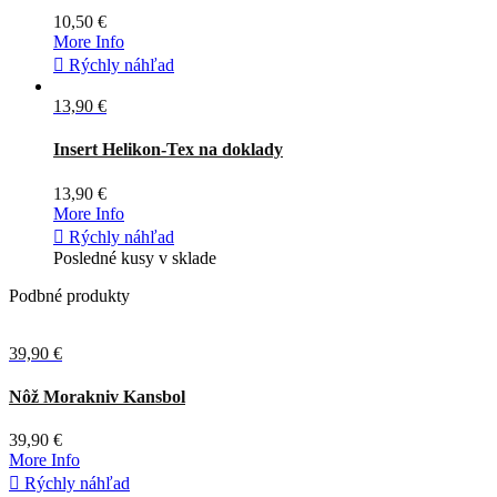
10,50 €
More Info

Rýchly náhľad
13,90 €
Čierna
Coyote
Tmavá
olivová
Insert Helikon-Tex na doklady
13,90 €
More Info

Rýchly náhľad
Posledné kusy v sklade
Podbné produkty
39,90 €
Oranžová
Zelená
Nôž Morakniv Kansbol
39,90 €
More Info

Rýchly náhľad