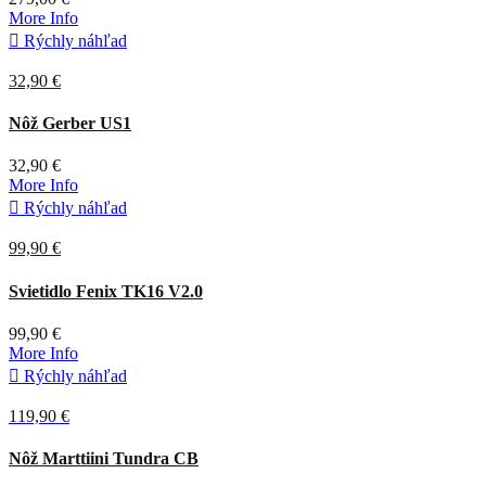
More Info

Rýchly náhľad
32,90 €
Sivá
Nôž Gerber US1
32,90 €
More Info

Rýchly náhľad
99,90 €
Čierna
Svietidlo Fenix TK16 V2.0
99,90 €
More Info

Rýchly náhľad
119,90 €
Hnedá
Nôž Marttiini Tundra CB