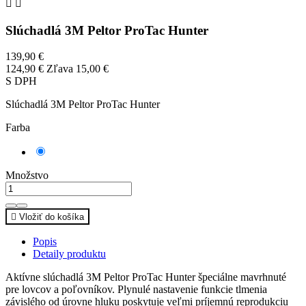


Slúchadlá 3M Peltor ProTac Hunter
139,90 €
124,90 €
Zľava 15,00 €
S DPH
Slúchadlá 3M Peltor ProTac Hunter
Farba
Zelená
Množstvo

Vložiť do košíka
Popis
Detaily produktu
Aktívne slúchadlá 3M Peltor ProTac Hunter špeciálne mavrhnuté
pre lovcov a poľovníkov. Plynulé nastavenie funkcie tlmenia
závislého od úrovne hluku poskytuje veľmi príjemnú reprodukciu