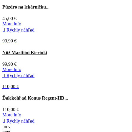
prev
next