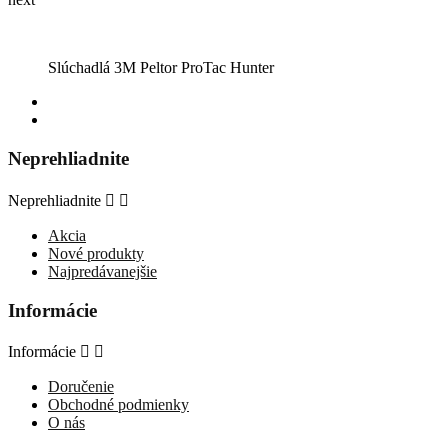
Slúchadlá 3M Peltor ProTac Hunter
Neprehliadnite
Neprehliadnite


Akcia
Nové produkty
Najpredávanejšie
Informácie
Informácie


Doručenie
Obchodné podmienky
O nás