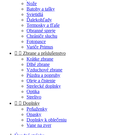
Nože
Batohy a tašky
Svietidlá
Ďalekohľady
Termosky a fľaše
Obranné spreje
Chrániče sluchu
Fotopasce
Variče Primus


Zbrane a príslušenstvo
Krátke zbrane
Dlhé zbrane
Vzduchové zbrane
Púzdra a popruhy
Oleje a čistenie
Strelecké doplnky
Optika
Strelivo


Doplnky
Peňaženky
Opasky
Doplnky k oblečeniu
Vane na zver