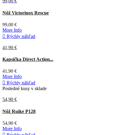
99,00 €
Žltá
Nôž Victorinox Rescue
99,00 €
More Info

Rýchly náhľad
41,90 €
Adaptive
Coyote
Kapsička Direct Action...
green
41,90 €
More Info

Rýchly náhľad
Posledné kusy v sklade
54,90 €
Čierna
Nôž Ruike P128
54,90 €
More Info

Rýchly náhľad