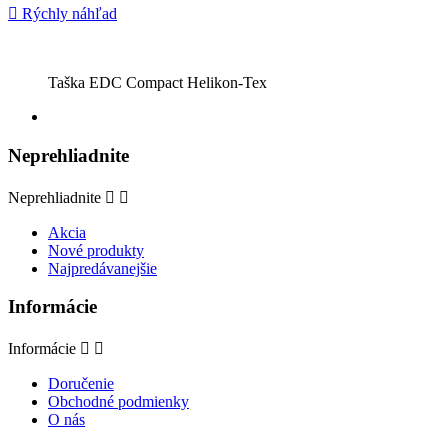

Rýchly náhľad
Taška EDC Compact Helikon-Tex
Neprehliadnite
Neprehliadnite


Akcia
Nové produkty
Najpredávanejšie
Informácie
Informácie


Doručenie
Obchodné podmienky
O nás