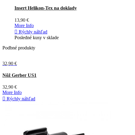
Čierna
Coyote
Tmavá
olivová
Insert Helikon-Tex na doklady
13,90 €
More Info

Rýchly náhľad
Posledné kusy v sklade
Podbné produkty
32,90 €
Sivá
Nôž Gerber US1
32,90 €
More Info

Rýchly náhľad