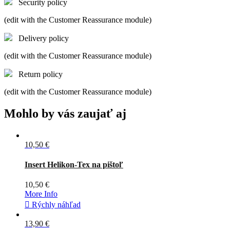
Security policy
(edit with the Customer Reassurance module)
Delivery policy
(edit with the Customer Reassurance module)
Return policy
(edit with the Customer Reassurance module)
Mohlo by vás zaujať aj
10,50 €
Čierna
Coyote
Insert Helikon-Tex na pištoľ
10,50 €
More Info

Rýchly náhľad
13,90 €