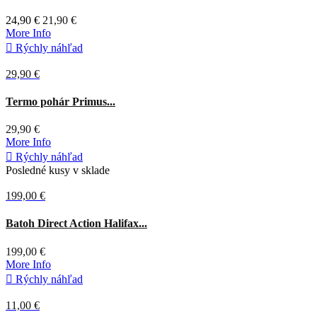
24,90 €
21,90 €
More Info

Rýchly náhľad
29,90 €
Sivá
Čierna
Termo pohár Primus...
29,90 €
More Info

Rýchly náhľad
Posledné kusy v sklade
199,00 €
Adaptive
Batoh Direct Action Halifax...
green
199,00 €
More Info

Rýchly náhľad
11,00 €