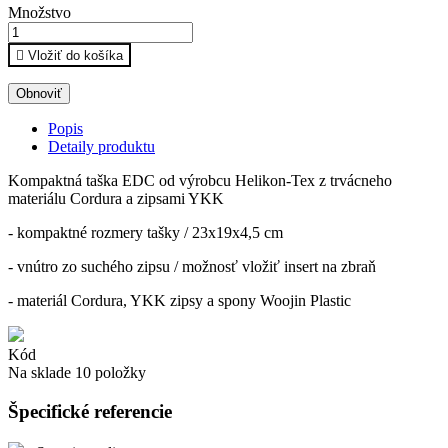
Množstvo

Vložiť do košíka
Popis
Detaily produktu
Kompaktná taška EDC od výrobcu Helikon-Tex z trvácneho
materiálu Cordura a zipsami YKK
- kompaktné rozmery tašky / 23x19x4,5 cm
- vnútro zo suchého zipsu / možnosť vložiť insert na zbraň
- materiál Cordura, YKK zipsy a spony Woojin Plastic
Kód
Na sklade
10 položky
Špecifické referencie