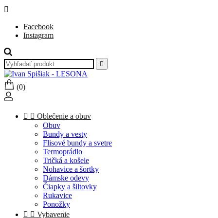

Facebook
Instagram

(0)


Oblečenie a obuv
Obuv
Bundy a vesty
Flisové bundy a svetre
Termoprádlo
Tričká a košele
Nohavice a šortky
Dámske odevy
Čiapky a šiltovky
Rukavice
Ponožky


Vybavenie