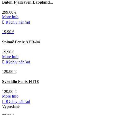
Tmavá
Batoh Fjällräven Lappland...
olivová
299,00 €
More Info

Rýchly náhľad
19,90 €
Čierna
Spínač Fenix AER-04
19,90 €
More Info

Rýchly náhľad
129,90 €
Čierna
Svietidlo Fenix HT18
129,90 €
More Info

Rýchly náhľad
Vypredané