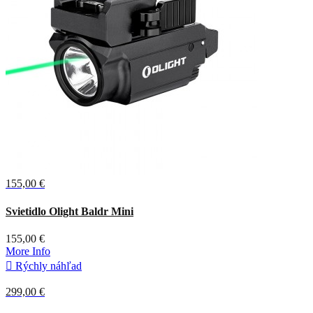
155,00 €
Čierna
Svietidlo Olight Baldr Mini
155,00 €
More Info

Rýchly náhľad
299,00 €