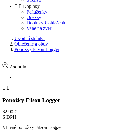


Doplnky
Peňaženky
Opasky
Doplnky k oblečeniu
Vane na zver
Úvodná stránka
Oblečenie a obuv
Ponožky Filson Logger
Zoom In


Ponožky Filson Logger
32,90 €
S DPH
Vlnené ponožky Filson Logger