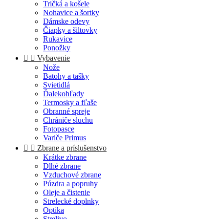
Tričká a košele
Nohavice a šortky
Dámske odevy
Čiapky a šiltovky
Rukavice
Ponožky


Vybavenie
Nože
Batohy a tašky
Svietidlá
Ďalekohľady
Termosky a fľaše
Obranné spreje
Chrániče sluchu
Fotopasce
Variče Primus


Zbrane a príslušenstvo
Krátke zbrane
Dlhé zbrane
Vzduchové zbrane
Púzdra a popruhy
Oleje a čistenie
Strelecké doplnky
Optika
Strelivo