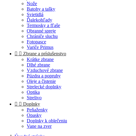
Nože
Batohy a tašky
Svietidlá
Ďalekohľady
Termosky a fľaše
Obranné spreje
Chrániče sluchu
Fotopasce
Variče Primus


Zbrane a príslušenstvo
Krátke zbrane
Dlhé zbrane
Vzduchové zbrane
Púzdra a popruhy
Oleje a čistenie
Strelecké doplnky
Optika
Strelivo


Doplnky
Peňaženky
Opasky
Doplnky k oblečeniu
Vane na zver