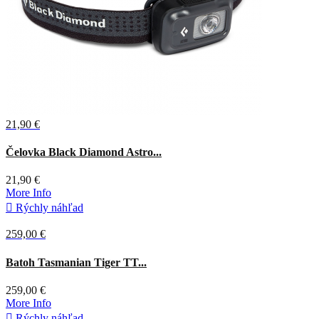
21,90 €
Sivá
Čelovka Black Diamond Astro...
21,90 €
More Info

Rýchly náhľad
259,00 €
Čierna
Batoh Tasmanian Tiger TT...
259,00 €
More Info

Rýchly náhľad