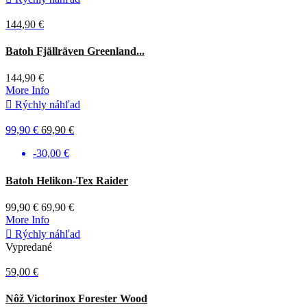
144,90 €
Zelená
Batoh Fjällräven Greenland...
144,90 €
More Info

Rýchly náhľad
99,90 €
69,90 €
-30,00 €
Sivá
Tmavá
Batoh Helikon-Tex Raider
olivová
99,90 €
69,90 €
More Info

Rýchly náhľad
Vypredané
59,00 €
Hnedá
Nôž Victorinox Forester Wood