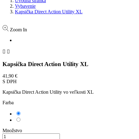
Úvodná stránka
Vybavenie
Kapsička Direct Action Utility XL
Zoom In


Kapsička Direct Action Utility XL
41,90 €
S DPH
Kapsička Direct Action Utility vo veľkosti XL
Farba
Adaptive
green
Coyote
Množstvo