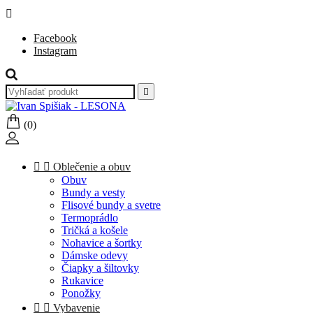

Facebook
Instagram

(0)


Oblečenie a obuv
Obuv
Bundy a vesty
Flisové bundy a svetre
Termoprádlo
Tričká a košele
Nohavice a šortky
Dámske odevy
Čiapky a šiltovky
Rukavice
Ponožky


Vybavenie