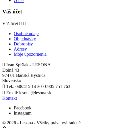
O nás
Váš účet
Váš účet


Osobné údaje
Objednávky
Dobropisy
Adresy
Moje upozornenia

Ivan Spišiak - LESONA
Dolná 43
974 01 Banská Bystrica
Slovensko

Tel.:
048/415 14 30 / 0905 751 763

Email:
lesona@lesona.sk
Kontakt
Facebook
Instagram
© 2026 - Lesona - Všetky práva vyhradené