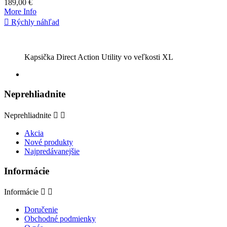
189,00 €
More Info

Rýchly náhľad
Kapsička Direct Action Utility vo veľkosti XL
Neprehliadnite
Neprehliadnite


Akcia
Nové produkty
Najpredávanejšie
Informácie
Informácie


Doručenie
Obchodné podmienky