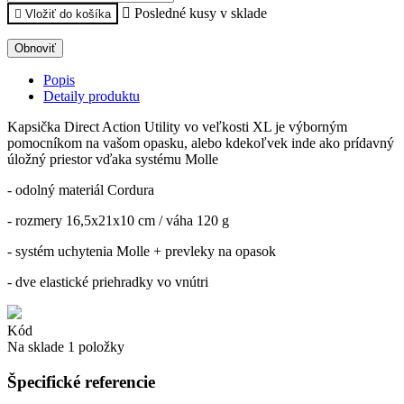

Posledné kusy v sklade

Vložiť do košíka
Popis
Detaily produktu
Kapsička Direct Action Utility vo veľkosti XL je výborným
pomocníkom na vašom opasku, alebo kdekoľvek inde ako prídavný
úložný priestor vďaka systému Molle
- odolný materiál Cordura
- rozmery 16,5x21x10 cm / váha 120 g
- systém uchytenia Molle + prevleky na opasok
- dve elastické priehradky vo vnútri
Kód
Na sklade
1 položky
Špecifické referencie