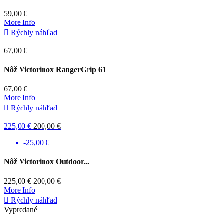
59,00 €
More Info

Rýchly náhľad
67,00 €
Červená
Nôž Victorinox RangerGrip 61
67,00 €
More Info

Rýchly náhľad
225,00 €
200,00 €
-25,00 €
Čierna
Nôž Victorinox Outdoor...
225,00 €
200,00 €
More Info

Rýchly náhľad
Vypredané