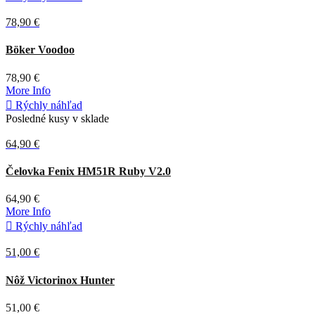
78,90 €
Čierna
Böker Voodoo
78,90 €
More Info

Rýchly náhľad
Posledné kusy v sklade
64,90 €
Čierna
Čelovka Fenix HM51R Ruby V2.0
64,90 €
More Info

Rýchly náhľad
51,00 €
Červená
Nôž Victorinox Hunter
51,00 €