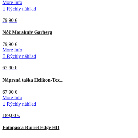
More Info

Rýchly náhľad
79,90 €
Čierna
Nôž Morakniv Garberg
79,90 €
More Info

Rýchly náhľad
67,90 €
Adaptive
Čierna
Coyote
Náprsná taška Helikon-Tex...
green
67,90 €
More Info

Rýchly náhľad
189,00 €
Hnedá
Fotopasca Burrel Edge HD