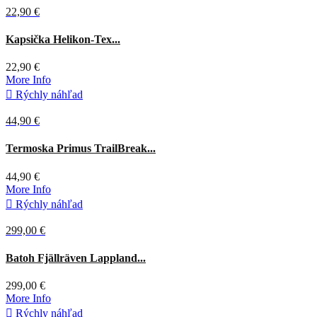
22,90 €
Coyote
Kapsička Helikon-Tex...
22,90 €
More Info

Rýchly náhľad
44,90 €
Čierna
Termoska Primus TrailBreak...
44,90 €
More Info

Rýchly náhľad
299,00 €
Tmavá
Batoh Fjällräven Lappland...
olivová
299,00 €
More Info

Rýchly náhľad